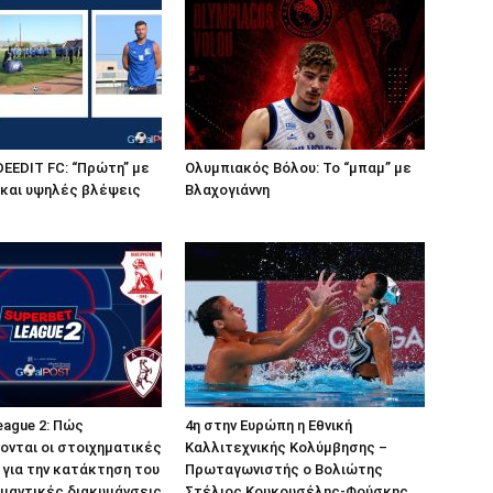
DEEDIT FC: “Πρώτη” με
Ολυμπιακός Βόλου: Το “μπαμ” με
 και υψηλές βλέψεις
Βλαχογιάννη
eague 2: Πώς
4η στην Ευρώπη η Εθνική
νται οι στοιχηματικές
Καλλιτεχνικής Κολύμβησης –
για την κατάκτηση του
Πρωταγωνιστής ο Βολιώτης
ημαντικές διακυμάνσεις
Στέλιος Κουκουσέλης-Φούσκης