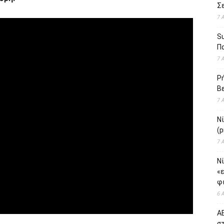
Σε
7 
S
Πα
7 
Ρή
Βε
7 
Ν
(p
7 
Νί
«
φι
6 
ΑΕ
σ