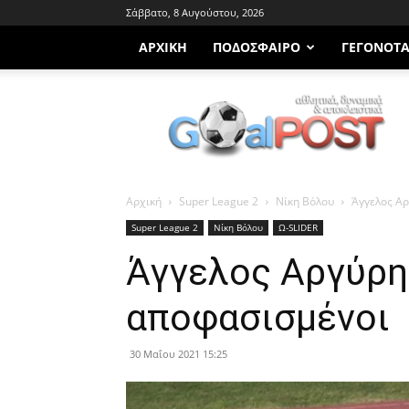
Σάββατο, 8 Αυγούστου, 2026
ΑΡΧΙΚΗ
ΠΟΔΌΣΦΑΙΡΟ
ΓΕΓΟΝΌΤ
Goalpost.gr
Αρχική
Super League 2
Νίκη Βόλου
Άγγελος Α
Super League 2
Νίκη Βόλου
Ω-SLIDER
Άγγελος Αργύρη
αποφασισμένοι
30 Μαΐου 2021 15:25