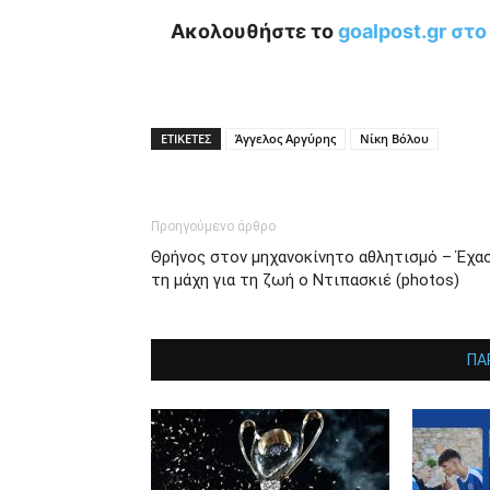
Ακολουθήστε το
goalpost.gr στ
ΕΤΙΚΕΤΕΣ
Άγγελος Αργύρης
Νίκη Βόλου
Προηγούμενο άρθρο
Θρήνος στον μηχανοκίνητο αθλητισμό – Έχα
τη μάχη για τη ζωή ο Ντιπασκιέ (photos)
ΠΑ