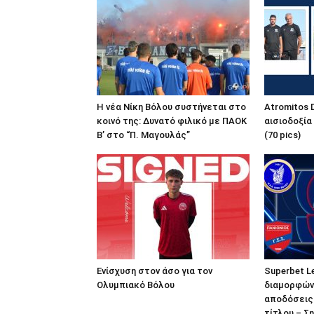
Η νέα Νίκη Βόλου συστήνεται στο
Atromitos 
κοινό της: Δυνατό φιλικό με ΠΑΟΚ
αισιοδοξία
Β’ στο “Π. Μαγουλάς”
(70 pics)
Ενίσχυση στον άσο για τον
Superbet L
Ολυμπιακό Βόλου
διαμορφώνο
αποδόσεις 
τίτλου – Σ