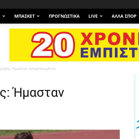
Α
ΜΠΆΣΚΕΤ
ΠΡΟΓΝΩΣΤΙΚΑ
LIVE
ΆΛΛΑ ΣΠΟΡ
ργύρης: Ήμασταν αποφασισμένοι
ς: Ήμασταν