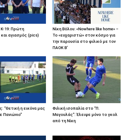
 Κ-19: Πρώτη
Νίκη Βόλου: «Nowhere like home» –
και αγιασμός (pics)
Το «ευχαριστώ» στον κόσμο για
την παρουσία στο φιλικό με τον
ΠΑΟΚ Β’
: “Θετική η εικόνα μας
Φιλική ισοπαλία στο “Π.
ε Πανιώνιο”
Μαγουλάς”: Έλειψε μόνο το γκολ
από τη Νίκη