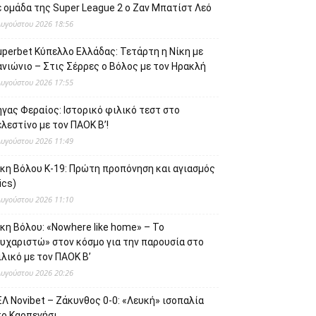
 ομάδα της Super League 2 o Ζαν Μπατίστ Λεό
Αυγούστου 2026 18:56
uperbet Κύπελλο Ελλάδας: Τετάρτη η Νίκη με
νιώνιο – Στις Σέρρες ο Βόλος με τον Ηρακλή
Αυγούστου 2026 17:55
γας Φεραίος: Ιστορικό φιλικό τεστ στο
λεστίνο με τον ΠΑΟΚ Β’!
Αυγούστου 2026 11:49
ίκη Βόλου Κ-19: Πρώτη προπόνηση και αγιασμός
ics)
Αυγούστου 2026 11:10
κη Βόλου: «Nowhere like home» – Το
ευχαριστώ» στον κόσμο για την παρουσία στο
λικό με τον ΠΑΟΚ Β’
Αυγούστου 2026 20:26
Λ Novibet – Ζάκυνθος 0-0: «Λευκή» ισοπαλία
το Καρπενήσι