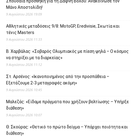
Σπουδαία προσθήκη για τη Δάφνη Βόλου: Ανακοίνωσε τον
Μάνο Αποστολίδη!
9 Αυγούστου 2026 19:09
Αθλητικές μεταδόσεις 9/8: MotoGP, Eredivisie, Σκωτία και
τένις Masters
9 Αυγούστου 2026 11:33
Β. Χαρβάλας: «Σοβαρός Ολυμπιακός με πίεση ψηλά – Ο κόσμος
να στηρίξει με τα διαρκείας»
9 Αυγούστου 2026 11:12
Στ. Αρσένος: «Ικανοποιημένος από την προσπάθεια –
Εξετάζουμε 2-3 μεταγραφές ακόμη»
9 Αυγούστου 2026 10:45
Μαλεζάς: «Είδαμε πράγματα που χρήζουν βελτίωσης – Υπήρξε
διάθεση»
9 Αυγούστου 2026 10:07
Θ. Σκούρας: «Θετικό το πρώτο δείγμα – Υπάρχει ποιότητα και
διάθεση»