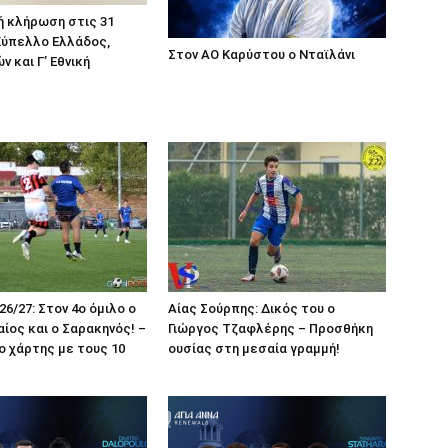
ή κλήρωση στις 31
 Κύπελλο Ελλάδος,
Στον ΑΟ Καρύστου ο Νταϊλάνι
 και Γ’ Εθνική
026/27: Στον 4ο όμιλο ο
Αίας Σούρπης: Δικός του ο
ίος και ο Σαρακηνός! –
Γιώργος Τζαφλέρης – Προσθήκη
ο χάρτης με τους 10
ουσίας στη μεσαία γραμμή!