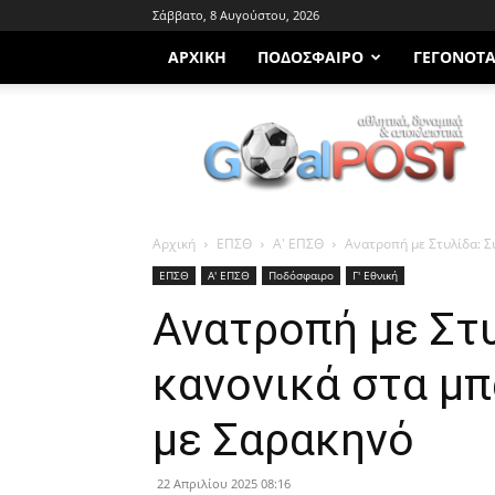
Σάββατο, 8 Αυγούστου, 2026
ΑΡΧΙΚΗ
ΠΟΔΌΣΦΑΙΡΟ
ΓΕΓΟΝΌΤ
Goalpost.gr
Αρχική
ΕΠΣΘ
Α' ΕΠΣΘ
Ανατροπή με Στυλίδα: Σ
ΕΠΣΘ
Α' ΕΠΣΘ
Ποδόσφαιρο
Γ' Εθνική
Ανατροπή με Στυ
κανονικά στα μπ
με Σαρακηνό
22 Απριλίου 2025 08:16