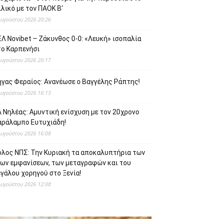
λικό με τον ΠΑΟΚ Β’
Αυγούστου 2026 20:26
Λ Novibet – Ζάκυνθος 0-0: «Λευκή» ισοπαλία
το Καρπενήσι
Αυγούστου 2026 20:17
ήγας Φεραίος: Ανανέωσε ο Βαγγέλης Ράπτης!
Αυγούστου 2026 16:13
 Νηλέας: Αμυντική ενίσχυση με τον 20χρονο
αράλαμπο Ευτυχιάδη!
Αυγούστου 2026 16:08
όλος ΝΠΣ: Την Κυριακή τα αποκαλυπτήρια των
έων εμφανίσεων, των μεταγραφών και του
γάλου χορηγού στο Ξενία!
Αυγούστου 2026 12:08