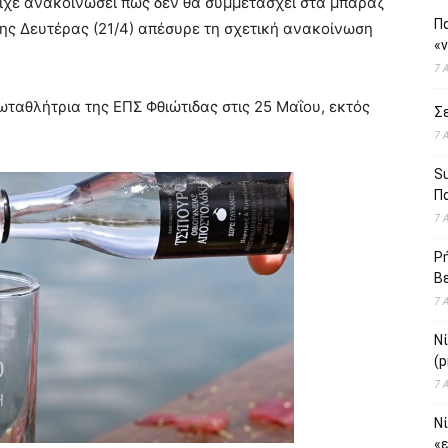
 είχε ανακοινώσει πως δεν θα συμμετάσχει στα μπαράζ
Πα
 της Δευτέρας (21/4) απέσυρε τη σχετική ανακοίνωση
«
7 
ωταθλήτρια της ΕΠΣ Φθιώτιδας στις 25 Μαΐου, εκτός
Σε
7 
S
Πα
7 
Ρή
Βε
7 
Ν
(p
7 
Νί
«