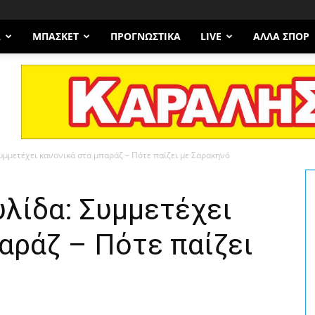
Α
ΜΠΆΣΚΕΤ
ΠΡΟΓΝΩΣΤΙΚΑ
LIVE
ΆΛΛΑ ΣΠΟΡ
υμμετέχει κανονικά στα μπαράζ – Πότε παίζει με Σαρακηνό
λίδα: Συμμετέχει
αράζ – Πότε παίζει