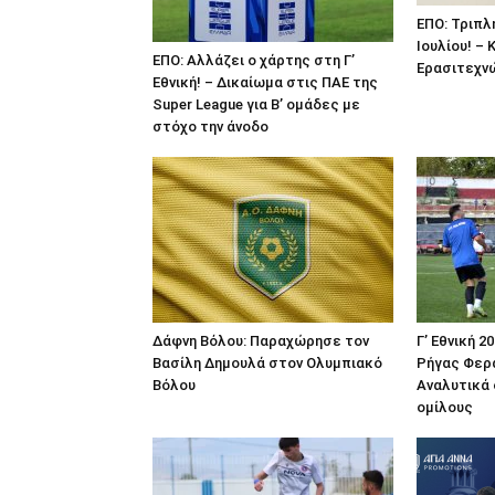
ΕΠΟ: Τριπλ
Ιουλίου! –
ΕΠΟ: Αλλάζει ο χάρτης στη Γ’
Ερασιτεχνών
Εθνική! – Δικαίωμα στις ΠΑΕ της
Super League για Β’ ομάδες με
στόχο την άνοδο
Δάφνη Βόλου: Παραχώρησε τον
Γ’ Εθνική 2
Βασίλη Δημουλά στον Ολυμπιακό
Ρήγας Φερα
Βόλου
Αναλυτικά 
ομίλους