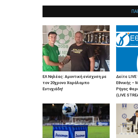
ΠΑ
ΕΛ Νηλέας: Αμυντική ενίσχυση με
Δείτε LIVE
τον 20χρονο Χαράλαμπο
Εθνικής – 
Ευτυχιάδη!
Ρήγας Φερα
(LIVE STRE