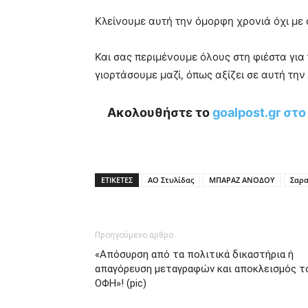
Κλείνουμε αυτή την όμορφη χρονιά όχι με
Και σας περιμένουμε όλους στη φιέστα γι
γιορτάσουμε μαζί, όπως αξίζει σε αυτή την
Ακολουθήστε το
goalpost.gr στ
ΕΤΙΚΕΤΕΣ
ΑΟ Στυλίδας
ΜΠΑΡΑΖ ΑΝΟΔΟΥ
Σαρα
Προηγούμενο άρθρο
«Απόσυρση από τα πολιτικά δικαστήρια ή
απαγόρευση μεταγραφών και αποκλεισμός τ
ΟΦΗ»! (pic)