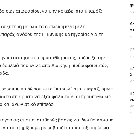
φι
δα είχε αποφασίσει να μην κατέβει στα μπαράζ:
6 
ΑΕ
ι συζήτηση με όλα τα εμπλεκόμενα μέλη,
σ
παράζ ανόδου της Γ’ Εθνικής κατηγορίας για τη
6 
Ρ
6 
την κατάκτηση του πρωταθλήματος, απέδειξε την
 δουλειά που έγινε από Διοίκηση, ποδοσφαιριστές,
ΕΛ
μάδα.
Χ
6 
ταφέρουμε να δώσουμε το “παρών” στα μπαράζ, όμως
Β
ν κατέστη εφικτό να εξασφαλιστούν οι προϋποθέσεις
ν
ό και αγωνιστικό επίπεδο.
με
6 
τηγορίας απαιτεί σταθερές βάσεις και δεν θα κάναμε
ι να το στηρίξουμε με σοβαρότητα και αξιοπρέπεια.