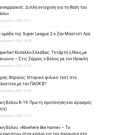
νσερραϊκός: Διπλή ενίσχυση για τη θέση του
νέου»
Αυγούστου 2026 19:21
 ομάδα της Super League 2 o Ζαν Μπατίστ Λεό
Αυγούστου 2026 18:56
uperbet Κύπελλο Ελλάδας: Τετάρτη η Νίκη με
νιώνιο – Στις Σέρρες ο Βόλος με τον Ηρακλή
Αυγούστου 2026 17:55
γας Φεραίος: Ιστορικό φιλικό τεστ στο
λεστίνο με τον ΠΑΟΚ Β’!
Αυγούστου 2026 11:49
ίκη Βόλου Κ-19: Πρώτη προπόνηση και αγιασμός
ics)
Αυγούστου 2026 11:10
κη Βόλου: «Nowhere like home» – Το
ευχαριστώ» στον κόσμο για την παρουσία στο