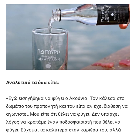
Αναλυτικά τα όσα είπε:
«Εγώ εισηγήθηκα να φύγει ο Ακούνια. Τον κάλεσα στο
δωμάτιο του προπονητή και του είπα αν έχει διάθεση να
αγωνιστεί. Μου είπε ότι θέλει να φύγει. Δεν υπάρχει
λόγος να κρατάμε έναν ποδοσφαιριστή που θέλει να
φύγει. Εύχομαι τα καλύτερα στην καριέρα του, αλλά