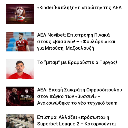
«Kinder Έκπληξη» η «πρώτη» της ΑΕΛ
ΑΕΛ Novibet: Επιστροφή Πινακά
στους «βυσσινί»! – «Φουλάρει» και
για Μπούση, Μαζουλουξή
Το “μπαμ” με Εραμούσπε ο Πύργος!
ΑΕΛ: Εποχή Σωκράτη Οφρυδόπουλου
στον πάγκο των «βυσσινί» –
Ανακοινώθηκε το νέο τεχνικό team!
Επίσημο: Αλλάζει «πρόσωπο» η
Superbet League 2 – Καταργούνται