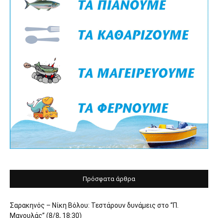
Πρόσφατα άρθρα
Σαρακηνός – Νίκη Βόλου: Τεστάρουν δυνάμεις στο “Π.
Μαγουλάς” (8/8, 18:30)