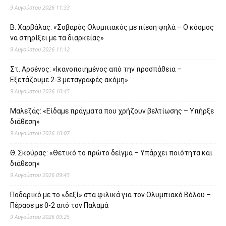
9 Αυγούστου 2026 11:33
Β. Χαρβάλας: «Σοβαρός Ολυμπιακός με πίεση ψηλά – Ο κόσμος
να στηρίξει με τα διαρκείας»
9 Αυγούστου 2026 11:12
Στ. Αρσένος: «Ικανοποιημένος από την προσπάθεια –
Εξετάζουμε 2-3 μεταγραφές ακόμη»
9 Αυγούστου 2026 10:45
Μαλεζάς: «Είδαμε πράγματα που χρήζουν βελτίωσης – Υπήρξε
διάθεση»
9 Αυγούστου 2026 10:07
Θ. Σκούρας: «Θετικό το πρώτο δείγμα – Υπάρχει ποιότητα και
διάθεση»
9 Αυγούστου 2026 09:45
Ποδαρικό με το «δεξί» στα φιλικά για τον Ολυμπιακό Βόλου –
Πέρασε με 0-2 από τον Παλαμά
9 Αυγούστου 2026 09:25