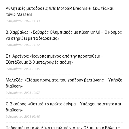
Αθλητικές μεταδόσεις 9/8: MotoGP, Eredivisie, Σκωτία και
τένις Masters
9 Αυγούστου 2026 11:33
Β. Χαρβάλας: «Σοβαρός Ολυμπιακός με πίεση ψηλά – Ο κόσμος
να στηρίξει με τα διαρκείας»
9 Αυγούστου 2026 11:12
Στ. Αρσένος: «Ικανοποιημένος από την προσπάθεια –
Εξετάζουμε 2-3 μεταγραφές ακόμη»
9 Αυγούστου 2026 10:45
Μαλεζάς: «Είδαμε πράγματα που χρήζουν βελτίωσης – Υπήρξε
διάθεση»
9 Αυγούστου 2026 10:07
Θ. Σκούρας: «Θετικό το πρώτο δείγμα – Υπάρχει ποιότητα και
διάθεση»
9 Αυγούστου 2026 09:45
Ποδαρικό με το «δεξί» στα φιλικά για τον Ολυμπιακό Βόλου –