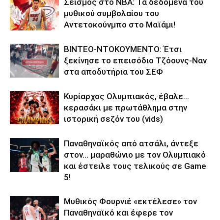
Σεισμός στο NBA: Τα δεδομένα του
μυθικού συμβολαίου του
Αντετοκούνμπο στο Μαϊάμι!
ΒΙΝΤΕΟ-ΝΤΟΚΟΥΜΕΝΤΟ: Έτσι
ξεκίνησε το επεισόδιο Τζόουνς-Ναν
στα αποδυτήρια του ΣΕΦ
Κυρίαρχος Ολυμπιακός, έβαλε…
κερασάκι με πρωτάθλημα στην
ιστορική σεζόν του (vids)
Παναθηναϊκός από ατσάλι, άντεξε
στον… μαραθώνιο με τον Ολυμπιακό
και έστειλε τους τελικούς σε Game
5!
Μυθικός Φουρνιέ «εκτέλεσε» τον
Παναθηναϊκό και έφερε τον