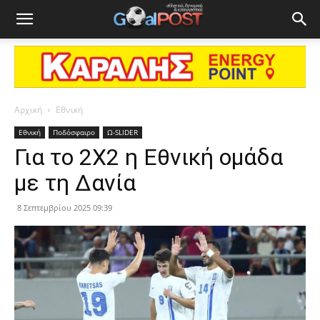
Αρχική
Εθνική
Εθνική
Ποδόσφαιρο
Ω-SLIDER
Για το 2Χ2 η Εθνική ομάδα
με τη Δανία
8 Σεπτεμβρίου 2025 09:39