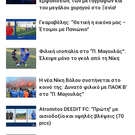
εμφανίσεων, των μεταγραφών και
του μεγάλου χορηγού στο Ξενία!
Γκαραβέλης: “Θετική η εικόνα μας –
Έτοιμοι με Πανιώνιο”
Φιλική ισοπαλία στο “Π. Μαγουλάς”:
Έλειψε μόνο το γκολ από τη Νίκη
Η νέα Νίκη Βόλου συστήνεται στο
κοινό της: Δυνατό φιλικό με ΠΑΟΚ Β’
στο “Π. Μαγουλάς”
Atromitos DEEDIT FC: “Πρώτη” με
αισιοδοξία και υψηλές βλέψεις (70
pics)