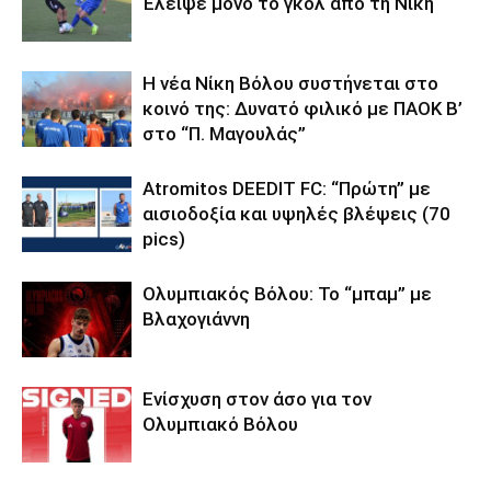
Έλειψε μόνο το γκολ από τη Νίκη
Η νέα Νίκη Βόλου συστήνεται στο
κοινό της: Δυνατό φιλικό με ΠΑΟΚ Β’
στο “Π. Μαγουλάς”
Atromitos DEEDIT FC: “Πρώτη” με
αισιοδοξία και υψηλές βλέψεις (70
pics)
Ολυμπιακός Βόλου: Το “μπαμ” με
Βλαχογιάννη
Ενίσχυση στον άσο για τον
Ολυμπιακό Βόλου