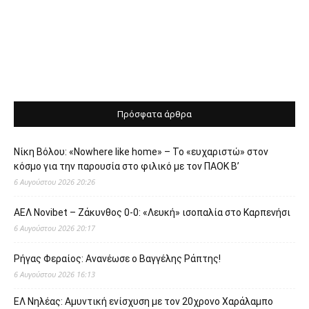
Πρόσφατα άρθρα
Νίκη Βόλου: «Nowhere like home» – Το «ευχαριστώ» στον
κόσμο για την παρουσία στο φιλικό με τον ΠΑΟΚ Β’
6 Αυγούστου 2026 20:26
ΑΕΛ Novibet – Ζάκυνθος 0-0: «Λευκή» ισοπαλία στο Καρπενήσι
6 Αυγούστου 2026 20:17
Ρήγας Φεραίος: Ανανέωσε ο Βαγγέλης Ράπτης!
6 Αυγούστου 2026 16:13
ΕΛ Νηλέας: Αμυντική ενίσχυση με τον 20χρονο Χαράλαμπο