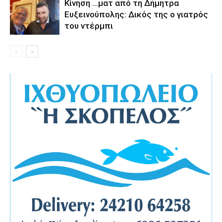
Κίνηση …ματ από τη Δήμητρα
Ευξεινούπολης: Δικός της ο γιατρός
του ντέρμπι