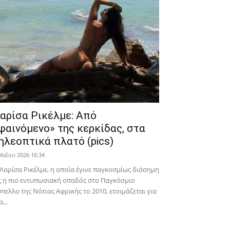
αρίσα Ρικέλμε: Από
φαινόμενο» της κερκίδας, στα
ηλεοπτικά πλατό (pics)
Μαΐου 2026 16:34
Λαρίσα Ρικέλμε, η οποία έγινε παγκοσμίως διάσημη
 η πιο εντυπωσιακή οπαδός στο Παγκόσμιο
πελλο της Νότιας Αφρικής το 2010, ετοιμάζεται για
α...