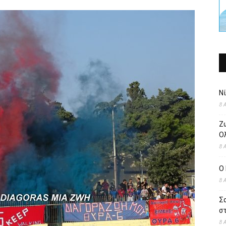
Ν
8 
Ζ
Ολ
8 
O 
8 
Σ
στ
8 