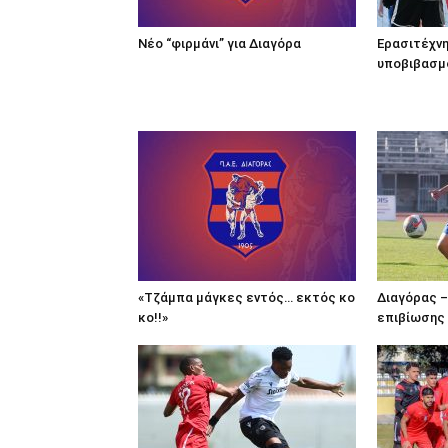
Νέο “φιρμάνι” για Διαγόρα
Ερασιτέχνη
υποβιβασμό
«Τζάμπα μάγκες εντός… εκτός κο
Διαγόρας –
κο!!»
επιβίωσης 