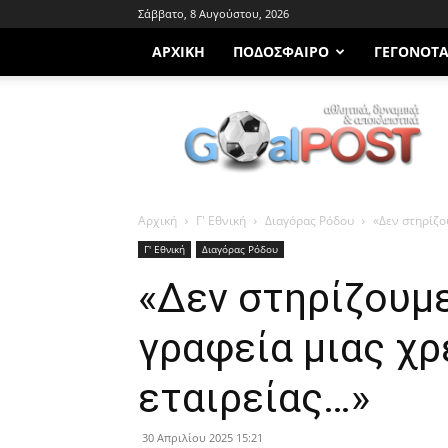
Σάββατο, 8 Αυγούστου, 2026
ΑΡΧΙΚΗ
ΠΟΔΌΣΦΑΙΡΟ
ΓΕΓΟΝΌΤ
Goalpost.gr
Αρχική
Γ' Εθνική
Διαγόρας Ρόδου
«Δεν στηρίζο
Γ' Εθνική
Διαγόρας Ρόδου
«Δεν στηρίζουμε
γραφεία μιας χ
εταιρείας…»
30 Απριλίου 2025 15:21