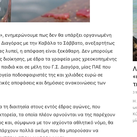
», ενημερώνουμε πως δεν θα υπάρξει οργανωμένη
Ε Διαγόρας με την Καβάλα το Σάββατο, ανεξαρτήτως
ας λυπεί, η απόφαση είναι ξεκάθαρη. Δεν μπορούμε
ης διοίκησης, με έδρα τα γραφεία μιας χρεοκοπημένης
 παιδιά και σε μέλη του Γ.Σ. Διαγόρα, μίας ΠΑΕ που
Λ
γεία ποδοσφαιριστές της και χιλιάδες ευρώ σε
«
τικές αποφάσεις και δημόσιες ανακοινώσεις των
τ
3 
Η 
α τη διαιτησία στους εντός έδρας αγώνες, που
ως
Κύ
κτορεία, τα οποία πλέον αρνούνται να της παρέχουν
μί
ς και, σύμφωνα με τον ισχύοντα αθλητικό νόμο, θα
Υπάρχουν πολλά ακόμη που θα μπορούσαν να