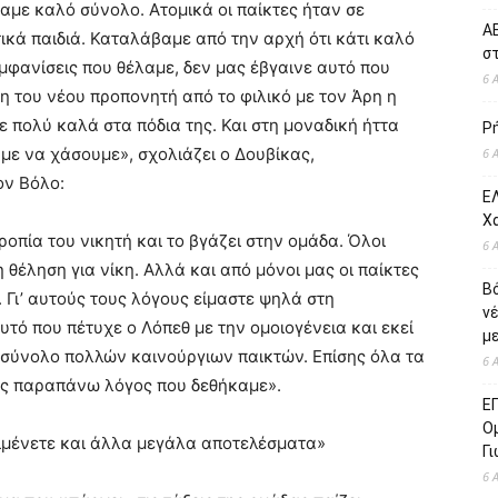
ταμε καλό σύνολο. Ατομικά οι παίκτες ήταν σε
ΑΕ
τικά παιδιά. Καταλάβαμε από την αρχή ότι κάτι καλό
σ
 εμφανίσεις που θέλαμε, δεν μας έβγαινε αυτό που
6 
η του νέου προπονητή από το φιλικό με τον Άρη η
ε πολύ καλά στα πόδια της. Και στη μοναδική ήττα
Ρ
με να χάσουμε», σχολιάζει ο Δουβίκας,
6 
ον Βόλο:
ΕΛ
Χ
ροπία του νικητή και το βγάζει στην ομάδα. Όλοι
6 
η θέληση για νίκη. Αλλά και από μόνοι μας οι παίκτες
Β
Γι’ αυτούς τους λόγους είμαστε ψηλά στη
ν
τό που πέτυχε ο Λόπεθ με την ομοιογένεια και εκεί
με
α σύνολο πολλών καινούργιων παικτών. Επίσης όλα τα
6 
νας παραπάνω λόγος που δεθήκαμε».
Ε
Ο
ιμένετε και άλλα μεγάλα αποτελέσματα»
Γ
6 