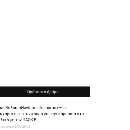
Πρόσφατα άρθρα
κη Βόλου: «Nowhere like home» – Το
ευχαριστώ» στον κόσμο για την παρουσία στο
λικό με τον ΠΑΟΚ Β’
Αυγούστου 2026 20:26