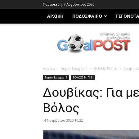
Παρασκευή, 7 Αυγούστου, 2026
ΑΡΧΙΚΗ
ΠΟΔΌΣΦΑΙΡΟ
ΓΕΓΟΝΌΤ
Goalpost.gr
Αρχική
Super League 1
ΒΟΛΟΣ Ν.Π.Σ.
Δουβίκας
Super League 1
ΒΟΛΟΣ Ν.Π.Σ.
Δουβίκας: Για μ
Βόλος
4 Νοεμβρίου 2020 10:32