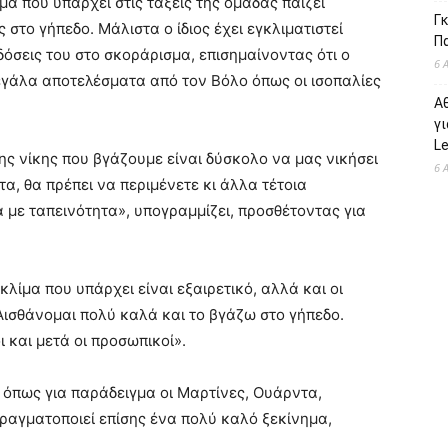
α που υπάρχει στις τάξεις της ομάδας παίζει
Γκ
 στο γήπεδο. Μάλιστα ο ίδιος έχει εγκλιματιστεί
Π
ιδόσεις του στο σκοράρισμα, επισημαίνοντας ότι ο
6 
μεγάλα αποτελέσματα από τον Βόλο όπως οι ισοπαλίες
Α
γι
L
της νίκης που βγάζουμε είναι δύσκολο να μας νικήσει
6 
α, θα πρέπει να περιμένετε κι άλλα τέτοια
 με ταπεινότητα», υπογραμμίζει, προσθέτοντας για
κλίμα που υπάρχει είναι εξαιρετικό, αλλά και οι
Αισθάνομαι πολύ καλά και το βγάζω στο γήπεδο.
 και μετά οι προσωπικοί».
υ, όπως για παράδειγμα οι Μαρτίνες, Ουάρντα,
πραγματοποιεί επίσης ένα πολύ καλό ξεκίνημα,