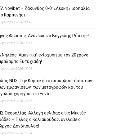
Λ Novibet – Ζάκυνθος 0-0: «Λευκή» ισοπαλία
το Καρπενήσι
Αυγούστου 2026 20:17
ήγας Φεραίος: Ανανέωσε ο Βαγγέλης Ράπτης!
Αυγούστου 2026 16:13
 Νηλέας: Αμυντική ενίσχυση με τον 20χρονο
αράλαμπο Ευτυχιάδη!
Αυγούστου 2026 16:08
όλος ΝΠΣ: Την Κυριακή τα αποκαλυπτήρια των
έων εμφανίσεων, των μεταγραφών και του
γάλου χορηγού στο Ξενία!
Αυγούστου 2026 12:08
ΠΣ Θεσσαλίας: Αλλαγή σελίδας στις Μικτές
μάδες – Τέλος ο Καλιακούδας, ανέλαβε ο
ιώργος Δανόπουλος!
Αυγούστου 2026 11:54