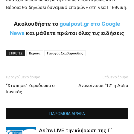
Βέροια θα δηλώσει δυναμικό «παρών» στη νέα Γ’ Εθνική.
Ακολουθήστε το
goalpost.gr στο Google
News
και μάθετε πρώτοι όλες τις ειδήσεις
ΕΤΙΚΕΤΕΣ
Βέροια
Γιώργος Σκαθαρούδης
Προηγούμενο άρθρο
Επόμενο άρθρο
“Χτύπησε” Ζαραδούκα ο
Ανακοίνωσε “12” η Δόξα
Ιωνικός
ΠΑΡΟΜΟΙΑ ΑΡΘΡΑ
Δείτε LIVE την κλήρωση της Γ΄