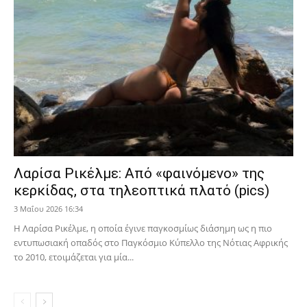
Λαρίσα Ρικέλμε: Από «φαινόμενο» της
κερκίδας, στα τηλεοπτικά πλατό (pics)
3 Μαΐου 2026 16:34
Η Λαρίσα Ρικέλμε, η οποία έγινε παγκοσμίως διάσημη ως η πιο
εντυπωσιακή οπαδός στο Παγκόσμιο Κύπελλο της Νότιας Αφρικής
το 2010, ετοιμάζεται για μία...