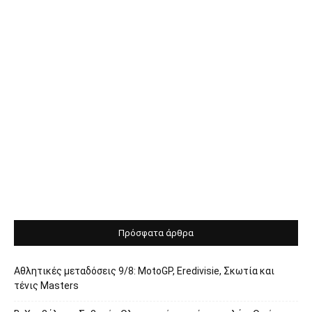
Πρόσφατα άρθρα
Αθλητικές μεταδόσεις 9/8: MotoGP, Eredivisie, Σκωτία και
τένις Masters