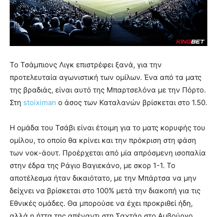
Το Τσάμπιονς Λιγκ επιστρέφει ξανά, για την
προτελευταία αγωνιστική των ομίλων. Ένα από τα ματς
της βραδιάς, είναι αυτό της Μπαρτσελόνα με την Πόρτο.
Στη
stoiximan
ο άσος των Καταλανών βρίσκεται στο 1.50.
Η ομάδα του Τσάβι είναι έτοιμη για το ματς κορυφής του
ομίλου, το οποίο θα κρίνει και την πρόκριση στη φάση
των νοκ-άουτ. Προέρχεται από μία απρόσμενη ισοπαλία
στην έδρα της Ράγιο Βαγιεκάνο, με σκορ 1-1. Το
αποτέλεσμα ήταν δικαιότατο, με την Μπάρτσα να μην
δείχνει να βρίσκεται στο 100% μετά την διακοπή για τις
Εθνικές ομάδες. Θα μπορούσε να έχει προκριθεί ήδη,
αλλά η ήττα της απέναντι στη Σαχτάρ στο Αμβούργο,