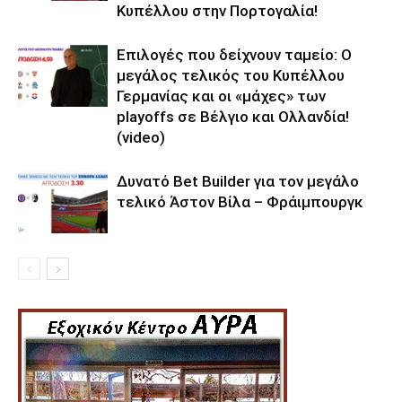
Κυπέλλου στην Πορτογαλία!
Επιλογές που δείχνουν ταμείο: Ο
μεγάλος τελικός του Κυπέλλου
Γερμανίας και οι «μάχες» των
playoffs σε Βέλγιο και Ολλανδία!
(video)
Δυνατό Bet Builder για τον μεγάλο
τελικό Άστον Βίλα – Φράιμπουργκ