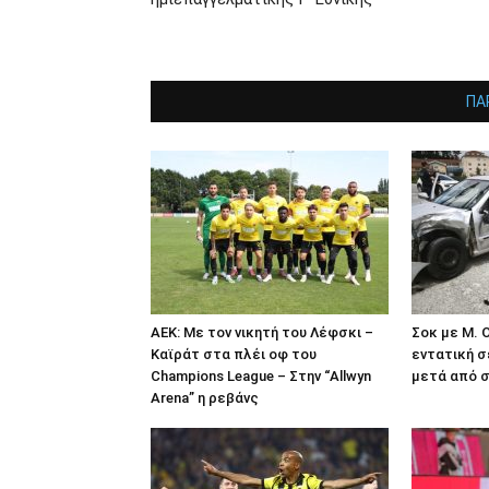
ΠΑ
ΑΕΚ: Με τον νικητή του Λέφσκι –
Σοκ με M. 
Καϊράτ στα πλέι οφ του
εντατική σ
Champions League – Στην “Allwyn
μετά από σ
Arena” η ρεβάνς