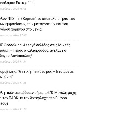
αράλαμπο Ευτυχιάδη!
Αυγούστου 2026 16:08
όλος ΝΠΣ: Την Κυριακή τα αποκαλυπτήρια των
έων εμφανίσεων, των μεταγραφών και του
γάλου χορηγού στο Ξενία!
Αυγούστου 2026 12:08
ΠΣ Θεσσαλίας: Αλλαγή σελίδας στις Μικτές
μάδες – Τέλος ο Καλιακούδας, ανέλαβε ο
ιώργος Δανόπουλος!
Αυγούστου 2026 11:54
αραβέλης: “Θετική η εικόνα μας – Έτοιμοι με
ανιώνιο”
Αυγούστου 2026 11:35
θλητικές μεταδόσεις σήμερα 6/8: Μεγάλη μάχη
α τον ΠΑΟΚ με την Άντερλεχτ στο Europa
eague
Αυγούστου 2026 11:17