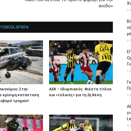
Χ
άνοδο»
6 
Β
ΡΟΜΟΙΑ ΑΡΘΡΑ
ν
με
6 
Ε
Ο
Γ
6 
Γκ
Π
Οικονόμου: Στην
ΑΕΚ – Ολυμπιακός: Φιέστα τίτλου
ε κρίσιμη κατάσταση
και «τελικός» για τη 2η θέση
6 
οβαρό τροχαίο!
Α
γι
L
6 