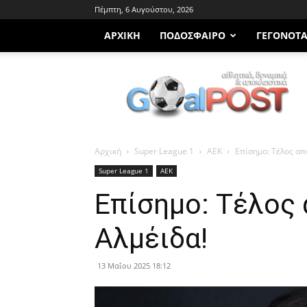
Πέμπτη, 6 Αυγούστου, 2026
ΑΡΧΙΚΗ
ΠΟΔΌΣΦΑΙΡΟ
ΓΕΓΟΝΌΤ
Goalpost.gr
Αρχική
Super League 1
ΑΕΚ
Επίσημο: Τέλος απ
Super League 1
ΑΕΚ
Επίσημο: Τέλος 
Αλμέιδα!
13 Μαΐου 2025 18:12