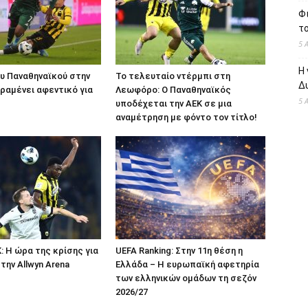
Φι
το
5 
Η 
υ Παναθηναϊκού στην
Το τελευταίο ντέρμπι στη
Δυ
ραμένει αφεντικό για
Λεωφόρο: Ο Παναθηναϊκός
5 
υποδέχεται την ΑΕΚ σε μια
αναμέτρηση με φόντο τον τίτλο!
: Η ώρα της κρίσης για
UEFA Ranking: Στην 11η θέση η
την Allwyn Arena
Ελλάδα – Η ευρωπαϊκή αφετηρία
των ελληνικών ομάδων τη σεζόν
2026/27