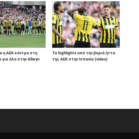
μα η ΑΕΚ κόντρα στη
Τα highlights από την βαριά ήττα
 για όλα στην Allwyn
της ΑΕΚ στην Ισπανία (video)