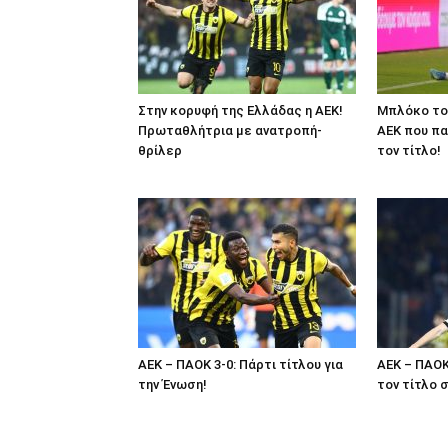
Στην κορυφή της Ελλάδας η ΑΕΚ!
Μπλόκο το
Πρωταθλήτρια με ανατροπή-
ΑΕΚ που πα
θρίλερ
τον τίτλο!
ΑΕΚ – ΠΑΟΚ 3-0: Πάρτι τίτλου για
ΑΕΚ – ΠΑΟΚ
την Ένωση!
τον τίτλο σ