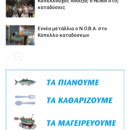
Κυπελλούχος Άνοιξης ο ΝΟΒΑ στις
καταδύσεις
Εννέα μετάλλια ο Ν.Ο.Β.Α. στο
Κύπελλο καταδύσεων