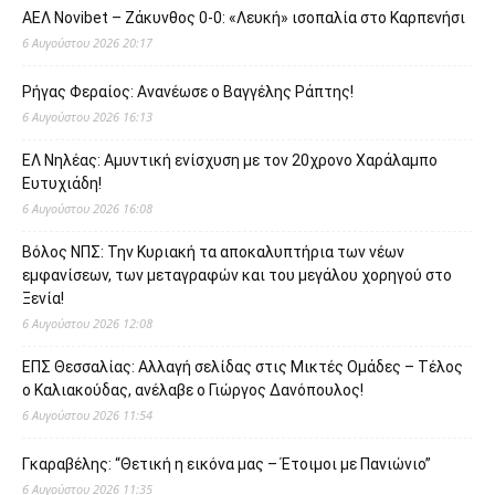
ΑΕΛ Novibet – Ζάκυνθος 0-0: «Λευκή» ισοπαλία στο Καρπενήσι
6 Αυγούστου 2026 20:17
Ρήγας Φεραίος: Ανανέωσε ο Βαγγέλης Ράπτης!
6 Αυγούστου 2026 16:13
ΕΛ Νηλέας: Αμυντική ενίσχυση με τον 20χρονο Χαράλαμπο
Ευτυχιάδη!
6 Αυγούστου 2026 16:08
Βόλος ΝΠΣ: Την Κυριακή τα αποκαλυπτήρια των νέων
εμφανίσεων, των μεταγραφών και του μεγάλου χορηγού στο
Ξενία!
6 Αυγούστου 2026 12:08
ΕΠΣ Θεσσαλίας: Αλλαγή σελίδας στις Μικτές Ομάδες – Τέλος
ο Καλιακούδας, ανέλαβε ο Γιώργος Δανόπουλος!
6 Αυγούστου 2026 11:54
Γκαραβέλης: “Θετική η εικόνα μας – Έτοιμοι με Πανιώνιο”
6 Αυγούστου 2026 11:35