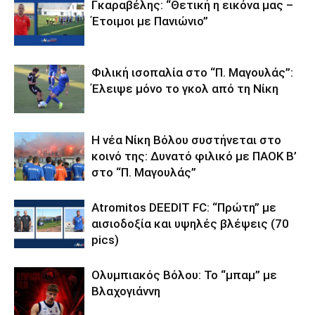
Γκαραβέλης: “Θετική η εικόνα μας –
Έτοιμοι με Πανιώνιο”
Φιλική ισοπαλία στο “Π. Μαγουλάς”:
Έλειψε μόνο το γκολ από τη Νίκη
Η νέα Νίκη Βόλου συστήνεται στο
κοινό της: Δυνατό φιλικό με ΠΑΟΚ Β’
στο “Π. Μαγουλάς”
Atromitos DEEDIT FC: “Πρώτη” με
αισιοδοξία και υψηλές βλέψεις (70
pics)
Ολυμπιακός Βόλου: Το “μπαμ” με
Βλαχογιάννη