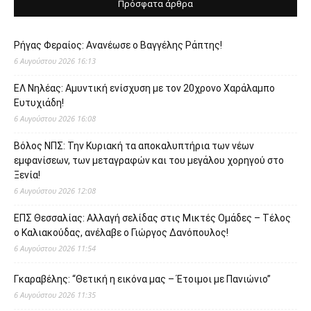
Πρόσφατα άρθρα
Ρήγας Φεραίος: Ανανέωσε ο Βαγγέλης Ράπτης!
6 Αυγούστου 2026 16:13
ΕΛ Νηλέας: Αμυντική ενίσχυση με τον 20χρονο Χαράλαμπο
Ευτυχιάδη!
6 Αυγούστου 2026 16:08
Βόλος ΝΠΣ: Την Κυριακή τα αποκαλυπτήρια των νέων
εμφανίσεων, των μεταγραφών και του μεγάλου χορηγού στο
Ξενία!
6 Αυγούστου 2026 12:08
ΕΠΣ Θεσσαλίας: Αλλαγή σελίδας στις Μικτές Ομάδες – Τέλος
ο Καλιακούδας, ανέλαβε ο Γιώργος Δανόπουλος!
6 Αυγούστου 2026 11:54
Γκαραβέλης: “Θετική η εικόνα μας – Έτοιμοι με Πανιώνιο”
6 Αυγούστου 2026 11:35