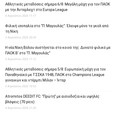
Αθλητικές μεταδόσεις σήμερα 6/8: Μεγάλη μάχη για τον ΠΑΟΚ
με την Άντερλεχτ στο Europa League
6 Αυγούστου 2026 11:17
Φιλική ισοπαλία στο “Π. Μαγουλάς”: Έλειψε μόνο το γκολ από
τη Νίκη
5 Αυγούστου 2026 20:34
Η νέα Νίκη Βόλου συστήνεται στο κοινό της: Δυνατό φιλικό με
ΠΑΟΚ Β’ στο “Π. Μαγουλάς”
5 Αυγούστου 2026 11:12
Αθλητικές μεταδόσεις σήμερα 5/8: Ευρωπαϊκή μάχη για τον
Παναθηναϊκό με ΤΣΣΚΑ 1948, ΠΑΟΚ στο Champions League
γυναικών και ντέρμπι Μίλαν – Ίντερ
5 Αυγούστου 2026 10:53
Atromitos DEEDIT FC: “Πρώτη” με αισιοδοξία και υψηλές
βλέψεις (70 pics)
4 Αυγούστου 2026 21:20