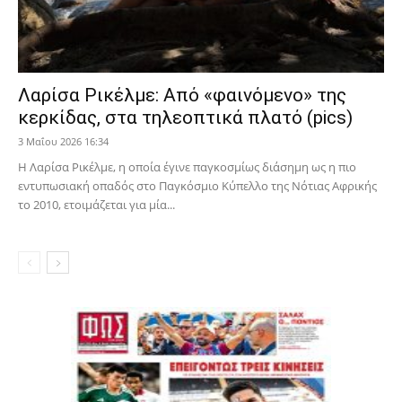
Λαρίσα Ρικέλμε: Από «φαινόμενο» της
κερκίδας, στα τηλεοπτικά πλατό (pics)
3 Μαΐου 2026 16:34
Η Λαρίσα Ρικέλμε, η οποία έγινε παγκοσμίως διάσημη ως η πιο
εντυπωσιακή οπαδός στο Παγκόσμιο Κύπελλο της Νότιας Αφρικής
το 2010, ετοιμάζεται για μία...