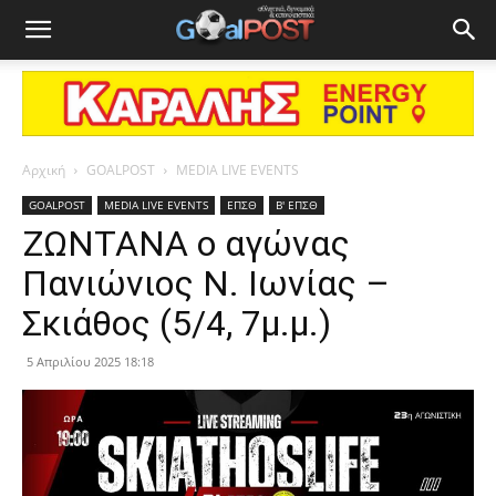
Αρχική
GOALPOST
MEDIA LIVE EVENTS
GOALPOST
MEDIA LIVE EVENTS
ΕΠΣΘ
Β' ΕΠΣΘ
ΖΩΝΤΑΝΑ ο αγώνας
Πανιώνιος Ν. Ιωνίας –
Σκιάθος (5/4, 7μ.μ.)
5 Απριλίου 2025 18:18