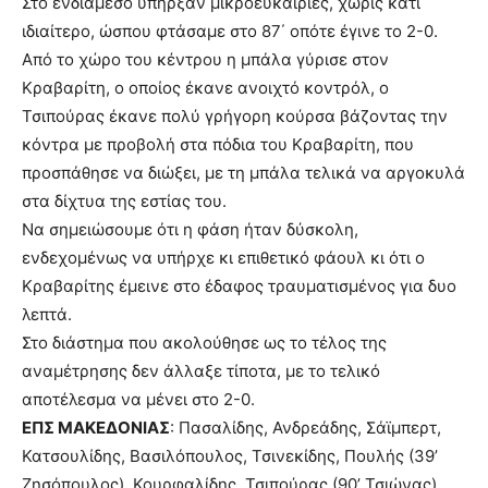
Στο ενδιάμεσο υπήρξαν μικροευκαιρίες, χωρίς κάτι
ιδιαίτερο, ώσπου φτάσαμε στο 87΄ οπότε έγινε το 2-0.
Από το χώρο του κέντρου η μπάλα γύρισε στον
Κραβαρίτη, ο οποίος έκανε ανοιχτό κοντρόλ, ο
Τσιπούρας έκανε πολύ γρήγορη κούρσα βάζοντας την
κόντρα με προβολή στα πόδια του Κραβαρίτη, που
προσπάθησε να διώξει, με τη μπάλα τελικά να αργοκυλά
στα δίχτυα της εστίας του.
Να σημειώσουμε ότι η φάση ήταν δύσκολη,
ενδεχομένως να υπήρχε κι επιθετικό φάουλ κι ότι ο
Κραβαρίτης έμεινε στο έδαφος τραυματισμένος για δυο
λεπτά.
Στο διάστημα που ακολούθησε ως το τέλος της
αναμέτρησης δεν άλλαξε τίποτα, με το τελικό
αποτέλεσμα να μένει στο 2-0.
ΕΠΣ ΜΑΚΕΔΟΝΙΑΣ
: Πασαλίδης, Ανδρεάδης, Σάϊμπερτ,
Κατσουλίδης, Βασιλόπουλος, Τσινεκίδης, Πουλής (39’
Ζησόπουλος), Κουρφαλίδης, Τσιπούρας (90’ Τσιώνας),