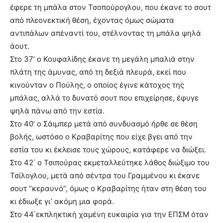
έφερε τη μπάλα στον Τσοπούρογλου, που έκανε το σουτ
από πλεονεκτική θέση, έχοντας όμως σώματα
αντιπάλων απέναντί του, στέλνοντας τη μπάλα ψηλά
άουτ.
Στο 37’ ο Κουφαλίδης έκανε τη μεγάλη μπαλιά στην
πλάτη της άμυνας, από τη δεξιά πλευρά, εκεί που
κινούνταν ο Πούλης, ο οποίος έγινε κάτοχος της
μπάλας, αλλά το δυνατό σουτ που επιχείρησε, έφυγε
ψηλά πάνω από την εστία.
Στο 40’ ο Σάιμπερ μετά από συνδυασμό ήρθε σε θέση
βολής, ωστόσο ο Κραβαρίτης που είχε βγει από την
εστία του κι έκλεισε τους χώρους, κατάφερε να διώξει.
Στο 42΄ ο Τσιπούρας εκμεταλλεύτηκε λάθος διώξιμο του
Τσίλογλου, μετά από σέντρα του Γραμμένου κι έκανε
σουτ “κεραυνό”, όμως ο Κραβαρίτης ήταν στη θέση του
κι έδιωξε γι’ ακόμη μια φορά.
Στο 44΄εκπληκτική χαμένη ευκαιρία για την ΕΠΣΜ όταν