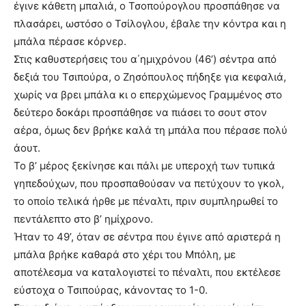
έγινε κάθετη μπαλιά, ο Τσοπούρογλου προσπάθησε να
πλασάρει, ωστόσο ο Τσίλογλου, έβαλε την κόντρα και η
μπάλα πέρασε κόρνερ.
Στις καθυστερήσεις του α΄ημιχρόνου (46’) σέντρα από
δεξιά του Τσιπούρα, ο Ζησόπουλος πήδηξε για κεφαλιά,
χωρίς να βρει μπάλα κι ο επερχώμενος Γραμμένος στο
δεύτερο δοκάρι προσπάθησε να πιάσει το σουτ στον
αέρα, όμως δεν βρήκε καλά τη μπάλα που πέρασε πολύ
άουτ.
Το β’ μέρος ξεκίνησε και πάλι με υπεροχή των τυπικά
γηπεδούχων, που προσπαθούσαν να πετύχουν το γκολ,
το οποίο τελικά ήρθε με πέναλτι, πριν συμπληρωθεί το
πεντάλεπτο στο β’ ημίχρονο.
Ήταν το 49’, όταν σε σέντρα που έγινε από αριστερά η
μπάλα βρήκε καθαρά στο χέρι του Μπόλη, με
αποτέλεσμα να καταλογιστεί το πέναλτι, που εκτέλεσε
εύστοχα ο Τσιπούρας, κάνοντας το 1-0.