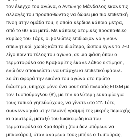
τον έλεγχο του αγώνα, ο Αντώνης Μάνδαλος έκανε τις
αλλαγές του προσπαθώντας να δώσει μια πιο επιθετική
πνοή στην ομάδα του, η οποία κέρδισε κάποια μέτρα,
από το 60’ και μετά. Με κάποιες ατομικές προσπάθειες
κυρίως του Τάρε, οι βολιώτες επιδίωξαν να γίνουν
απειλητικοί, χωρίς κάτι το ιδιαίτερο, ώσπου έγινε το 2-0
λίγο πριν το τέλος του αγώνα, σε μια φάση όπου ο
τερματοφύλακας Κραβαρίτης έκανε λάθος εκτίμηση,
ενώ δεν αποκλείεται να υπάρχει κι επιθετικό φάουλ.
Σε ότι αφορά την εικόνα του αγώνα στο πρώτο
διάστημα, υπήρχε μόνο ένα σουτ από πλευράς ΕΠΣΜ με
τον Τσοπούρογλου (8’), με την καλύτερη ευκαιρία για
τους τυπικά γηπεδούχους, να γίνετε στο 21’. Τότε,
ασυνεννοησία στην πλαϊνή γραμμή της μικρής περιοχής
κι αριστερά, μεταξύ του Ιωακειμίδη και του
τερματοφύλακα Κραβαρίτη (που δεν μπόρεσε να
μπλοκάρει), όταν ανάμεσα τους μπήκε ο Τσιπούρας,