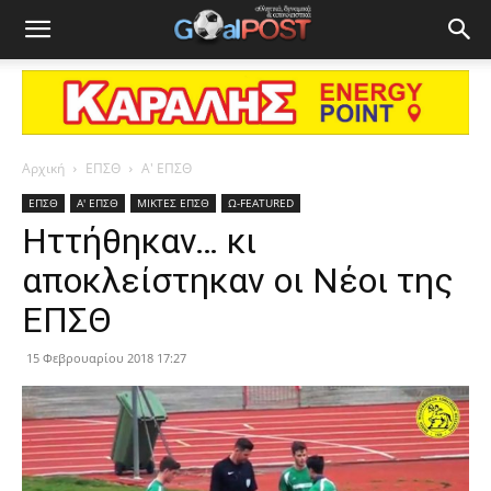
Αρχική
ΕΠΣΘ
Α' ΕΠΣΘ
ΕΠΣΘ
Α' ΕΠΣΘ
ΜΙΚΤΕΣ ΕΠΣΘ
Ω-FEATURED
Ηττήθηκαν… κι
αποκλείστηκαν οι Νέοι της
ΕΠΣΘ
15 Φεβρουαρίου 2018 17:27