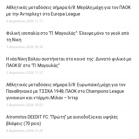
Αθλητικές μεταδόσεις σήμερα 6/8: Μεγάλη μάχη για τον ΠΑΟΚ
με την Άντερλεχτ στο Europa League
6 Αυγούστου 2026 11:17
Φιλική ισοπαλία στο “Π. Μαγουλάς”: Έλειψε μόνο το γκολ από
τη Νίκη
5 Αυγούστου 2026 20:34
Η νέα Νίκη Βόλου συστήνεται στο κοινό της: Δυνατό φιλικό με
ΠΑΟΚ Β’ στο “Π. Μαγουλάς”
5 Αυγούστου 2026 11:12
Αθλητικές μεταδόσεις σήμερα 5/8: Ευρωπαϊκή μάχη για τον
Παναθηναϊκό με ΤΣΣΚΑ 1948, ΠΑΟΚ στο Champions League
γυναικών και ντέρμπι Μίλαν – Ίντερ
5 Αυγούστου 2026 10:53
Atromitos DEEDIT FC: “Πρώτη” με αισιοδοξία και υψηλές
βλέψεις (70 pics)
4 Αυγούστου 2026 21:20