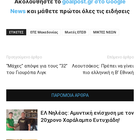
Ακολουθήστε το
goalpost.gr στο Google
News
και μάθετε πρώτοι όλες τις ειδήσεις
ΕΤΙΚΕΤΕΣ
ΕΠΣ Μακεδονίας
Μικτές ΕΠΣΘ
ΜΙΚΤΕΣ ΝΕΩΝ
Προηγούμενο άρθρο
Επόμενο άρθρο
“Μάχες” απόψε για τους “32”
Λεουτσάκος: Πρέπει να γίνει
του Γιουρόπα Λιγκ
πιο ελληνική η Β’ Εθνική
ΠΑΡΟΜΟΙΑ ΑΡΘΡΑ
ΕΛ Νηλέας: Αμυντική ενίσχυση με τον
20χρονο Χαράλαμπο Ευτυχιάδη!