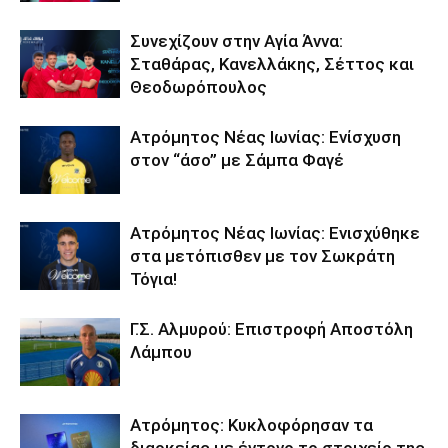
Συνεχίζουν στην Αγία Άννα:
Σταθάρας, Κανελλάκης, Σέττος και
Θεοδωρόπουλος
Ατρόμητος Νέας Ιωνίας: Ενίσχυση
στον “άσο” με Σάμπα Φαγέ
Ατρόμητος Νέας Ιωνίας: Ενισχύθηκε
στα μετόπισθεν με τον Σωκράτη
Τόγια!
Γ.Σ. Αλμυρού: Επιστροφή Αποστόλη
Λάμπου
Ατρόμητος: Κυκλοφόρησαν τα
διαρκείας με έντονο το στοιχείο της