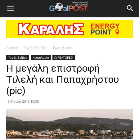
Αρχική
Υγρός Στίβος
Κωπηλασία
Υγρός Στίβος
Κωπηλασία
Ω-FEATURED
Η μεγάλη επιστροφή
Τιλελή και Παπαχρήστου
(pic)
9 Μαΐου 2018 10:00