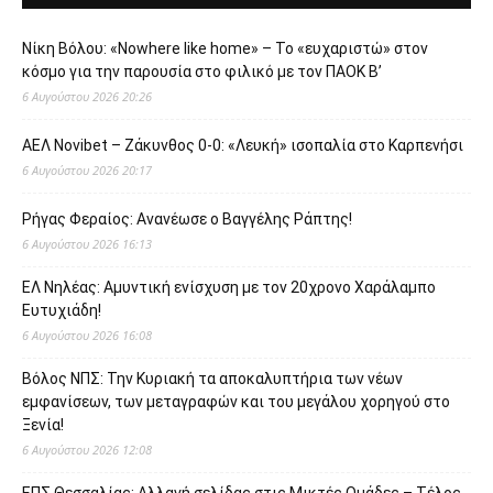
Νίκη Βόλου: «Nowhere like home» – Το «ευχαριστώ» στον
κόσμο για την παρουσία στο φιλικό με τον ΠΑΟΚ Β’
6 Αυγούστου 2026 20:26
ΑΕΛ Novibet – Ζάκυνθος 0-0: «Λευκή» ισοπαλία στο Καρπενήσι
6 Αυγούστου 2026 20:17
Ρήγας Φεραίος: Ανανέωσε ο Βαγγέλης Ράπτης!
6 Αυγούστου 2026 16:13
ΕΛ Νηλέας: Αμυντική ενίσχυση με τον 20χρονο Χαράλαμπο
Ευτυχιάδη!
6 Αυγούστου 2026 16:08
Βόλος ΝΠΣ: Την Κυριακή τα αποκαλυπτήρια των νέων
εμφανίσεων, των μεταγραφών και του μεγάλου χορηγού στο
Ξενία!
6 Αυγούστου 2026 12:08
ΕΠΣ Θεσσαλίας: Αλλαγή σελίδας στις Μικτές Ομάδες – Τέλος