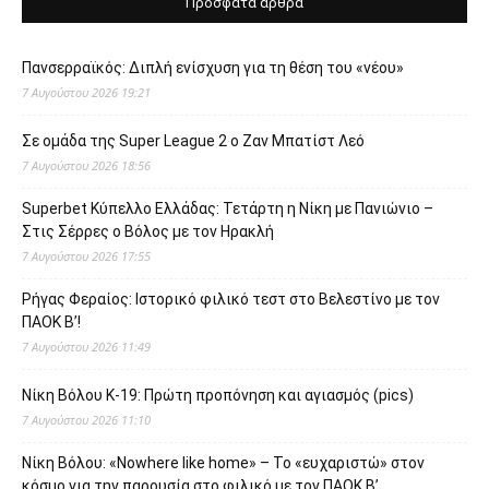
Πρόσφατα άρθρα
Πανσερραϊκός: Διπλή ενίσχυση για τη θέση του «νέου»
7 Αυγούστου 2026 19:21
Σε ομάδα της Super League 2 o Ζαν Μπατίστ Λεό
7 Αυγούστου 2026 18:56
Superbet Κύπελλο Ελλάδας: Τετάρτη η Νίκη με Πανιώνιο –
Στις Σέρρες ο Βόλος με τον Ηρακλή
7 Αυγούστου 2026 17:55
Ρήγας Φεραίος: Ιστορικό φιλικό τεστ στο Βελεστίνο με τον
ΠΑΟΚ Β’!
7 Αυγούστου 2026 11:49
Νίκη Βόλου Κ-19: Πρώτη προπόνηση και αγιασμός (pics)
7 Αυγούστου 2026 11:10
Νίκη Βόλου: «Nowhere like home» – Το «ευχαριστώ» στον
κόσμο για την παρουσία στο φιλικό με τον ΠΑΟΚ Β’