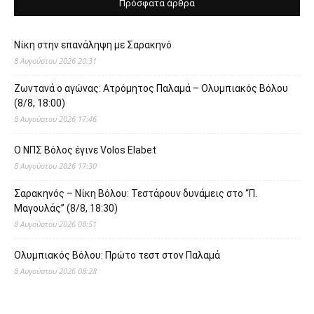
Πρόσφατα άρθρα
Νίκη στην επανάληψη με Σαρακηνό
8 Αυγούστου 2026 20:31
Ζωντανά ο αγώνας: Ατρόμητος Παλαμά – Ολυμπιακός Βόλου
(8/8, 18:00)
8 Αυγούστου 2026 17:46
O ΝΠΣ Βόλος έγινε Volos Elabet
8 Αυγούστου 2026 17:30
Σαρακηνός – Νίκη Βόλου: Τεστάρουν δυνάμεις στο “Π.
Μαγουλάς” (8/8, 18:30)
8 Αυγούστου 2026 08:51
Ολυμπιακός Βόλου: Πρώτο τεστ στον Παλαμά
8 Αυγούστου 2026 08:28