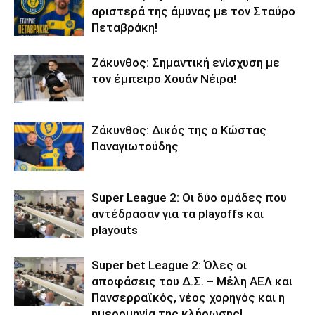
αριστερά της άμυνας με τον Σταύρο
Πεταβράκη!
Ζάκυνθος: Σημαντική ενίσχυση με
τον έμπειρο Χουάν Νέιρα!
Ζάκυνθος: Δικός της ο Κώστας
Παναγιωτούδης
Super League 2: Οι δύο ομάδες που
αντέδρασαν για τα playoffs και
playouts
Super bet League 2: Όλες οι
αποφάσεις του Δ.Σ. – Μέλη ΑΕΛ και
Πανσερραϊκός, νέος χορηγός και η
ημερομηνία της κλήρωσης!