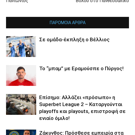
Πανιώνιος
Βόλου στο Πανθεσσαλικό
ΠΑΡΟΜΟΙΑ ΑΡΘΡΑ
Σε ομάδα-έκπληξη ο Βέλλιος
Το “μπαμ” με Εραμούσπε ο Πύργος!
Επίσημο: Αλλάζει «πρόσωπο» η
Superbet League 2 – Καταργούνται
playoffs και playouts, επιστροφή σε
ενιαίο όμιλο!
Ζάκυνθος: Πρόσθεσε εμπειρία στα