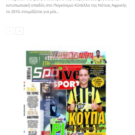
εντυπωσιακή οπαδός στο Παγκόσμιο Κύπελλο της Νότιας Αφρικής
το 2010, ετοιμάζεται για μία...