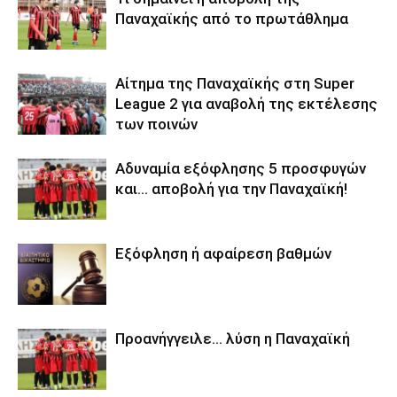
Παναχαϊκής από το πρωτάθλημα
Αίτημα της Παναχαϊκής στη Super
League 2 για αναβολή της εκτέλεσης
των ποινών
Αδυναμία εξόφλησης 5 προσφυγών
και… αποβολή για την Παναχαϊκή!
Εξόφληση ή αφαίρεση βαθμών
Προανήγγειλε… λύση η Παναχαϊκή