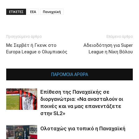
ΕΤΙΚΕΤΕΣ
ΕΕΑ
Παναχαϊκή
Προηγούμενο άρθρο
Επόμενο άρθρο
Με Σερβέτ ή Γκενκ στο
Αδειοδότηση για Super
Europa League ο Ολυμπιακός
League η Νίκη Βόλου
ΠΑΡΟΜΟΙΑ ΑΡΘΡΑ
Επίθεση της Παναχαϊκής σε
διοργανώτρια: «Να ανασταλούν οι
ποινές και να μας επανεντάξετε
στην SL2»
Ολοταχώς για τοπικό η Παναχαϊκή