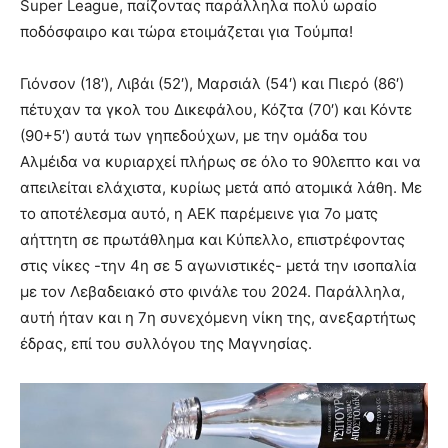
Super League, παίζοντας παράλληλα πολύ ωραίο
ποδόσφαιρο και τώρα ετοιμάζεται για Τούμπα!
Γιόνσον (18′), Λιβάι (52′), Μαρσιάλ (54′) και Πιερό (86′)
πέτυχαν τα γκολ του Δικεφάλου, Κόζτα (70′) και Κόντε
(90+5′) αυτά των γηπεδούχων, με την ομάδα του
Αλμέιδα να κυριαρχεί πλήρως σε όλο το 90λεπτο και να
απειλείται ελάχιστα, κυρίως μετά από ατομικά λάθη. Με
το αποτέλεσμα αυτό, η ΑΕΚ παρέμεινε για 7ο ματς
αήττητη σε πρωτάθλημα και Κύπελλο, επιστρέφοντας
στις νίκες -την 4η σε 5 αγωνιστικές- μετά την ισοπαλία
με τον Λεβαδειακό στο φινάλε του 2024. Παράλληλα,
αυτή ήταν και η 7η συνεχόμενη νίκη της, ανεξαρτήτως
έδρας, επί του συλλόγου της Μαγνησίας.