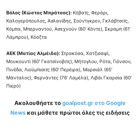
Βόλος (Κώστας Μπράτσος):
Κόβατς, Φεράρι,
Καλογερόπουλος, Ασλανίδης, Σούντγκρεν, Γκλάβτσιτς,
Κόμπα, Μπερναντού, Ασεχνούν (80′ Κόντε), Σκραμπ (61′
Λάμπρου), Κόσζτα
ΑΕΚ (Ματίας Αλμέιδα):
Στρακόσα, Χατζισαφί,
Μουκουντί (60′ Γκατσίνοβιτς), Μήτογλου, Ρότα, Γιόνσον,
Πινέδα, Λιούμπισιτς (60′ Περέιρα), Μαρσιάλ (65′
Μάνταλος), Φερνάντες (76′ Λαμέλα), Λιβάι Γκαρσία (60′
Πιερό)
Ακολουθήστε το
goalpost.gr στο Google
News
και μάθετε πρώτοι όλες τις ειδήσεις