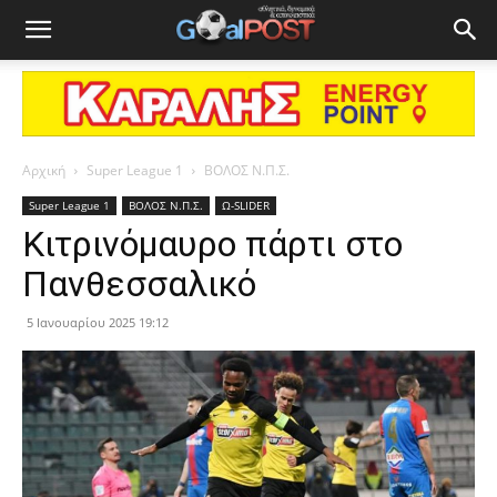
Αρχική
Super League 1
ΒΟΛΟΣ Ν.Π.Σ.
Super League 1
ΒΟΛΟΣ Ν.Π.Σ.
Ω-SLIDER
Κιτρινόμαυρο πάρτι στο
Πανθεσσαλικό
5 Ιανουαρίου 2025 19:12