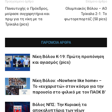
Προηγούμενο άρθρο
Επόμενο άρθρο
Πανευτυχής ο Πρόεδρος,
Ολυμπιακός Βόλου – ΑΟ
μοίρασε συγχαρητήρια και
Τρίκαλα 2-1: Το
πριμ για τη νίκη με τα
φωτορεπορτάζ (50 pics)
Τρίκαλα (pics)
ΠΑΡΟΜΟΙΑ ΑΡΘΡΑ
Νίκη Βόλου Κ-19: Πρώτη προπόνηση
και αγιασμός (pics)
Νίκη Βόλου: «Nowhere like home» –
Το «ευχαριστώ» στον κόσμο για την
παρουσία στο φιλικό με τον ΠΑΟΚ Β’
Βόλος ΝΠΣ: Την Κυριακή τα
αποκαλυπτήρια των νέων