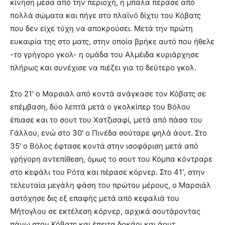
κίνηση μέσα από την περιοχή, η μπάλα πέρασε από
πολλά σώματα και πήγε στο πλαϊνό δίχτυ του Κόβατς
που δεν είχε τύχη να αποκρούσει. Μετά την πρώτη
ευκαιρία της στο ματς, στην οποία βρήκε αυτό που ήθελε
-το γρήγορο γκολ- η ομάδα του Αλμέιδα κυριάρχησε
πλήρως και συνέχισε να πιέζει για το δεύτερο γκολ.
Στο 21′ ο Μαρσιάλ από κοντά ανάγκασε τον Κόβατς σε
επέμβαση, δύο λεπτά μετά ο γκολκίπερ του Βόλου
έπιασε και το σουτ του Χατζισαφί, μετά από πάσα του
Γάλλου, ενώ στο 30′ ο Πινέδα σούταρε ψηλά άουτ. Στο
35′ ο Βόλος έφτασε κοντά στην ισοφάριση μετά από
γρήγορη αντεπίθεση, όμως το σουτ του Κόμπα κόντραρε
στο κεφάλι του Ρότα και πέρασε κόρνερ. Στο 41′, στην
τελευταία μεγάλη φάση του πρώτου μέρους, ο Μαρσιάλ
αστόχησε δις εξ επαφής μετά από κεφαλιά του
Μήτογλου σε εκτέλεση κόρνερ, αρχικά σουτάροντας
πάνω στον Κόβατς και έπειτα δοκάρι και άουτ.