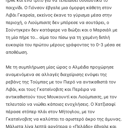
ήρθε και ένα τρίτο για να τελειώσει ουσιαστικά το
παιχνίδι. Ο Γιόνσον έβγαλε μια όμορφη κάθετη στον
Λιβάι Γκαρσία, εκείνος έκανε το γύρισμα μέσα στην
περιοχή, ο Λιούμπισιτς δεν μπόρεσε να σουτάρει, ο
Σούντγκρεν δεν κατάφερε να διώξει και ο Μαρσιάλ με
τη μία πήρε το… αίμα του πίσω για τη χαμένη διπλή
ευκαιρία του πρώτου μέρους γράφοντας το 0-3 μέσα σε
αποθέωση.
Με τη συμπλήρωση μίας ώρας ο Αλμέιδα προχώρησε
αναμενόμενα σε αλλαγές διαχείρισης ενόψει της
ρεβάνς της Τούμπας με τον Πιερό να αντικαθιστά τον
Λιβάι, και τους Γκατσίνοβιτς και Περέιρα να
αντικαθιστούν τους Μουκουντί και Λιούμπισιτς, με τον
τελευταίο να νιώθει κάποιες ενοχλήσεις. Ο Χατζισαφί
πέρασε στόπερ πλάι στον Μήτογλου, με τον
Γκατσίνοβιτς να καλύπτει το αριστερό άκρο της άμυνας.
Μάλιστα λίγα λεπτά αργότερα ο «Πελάδο» έβγαλε και