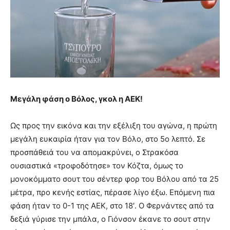
Μεγάλη φάση ο Βόλος, γκολ η ΑΕΚ!
Ως προς την εικόνα και την εξέλιξη του αγώνα, η πρώτη
μεγάλη ευκαιρία ήταν για τον Βόλο, στο 5ο λεπτό. Σε
προσπάθειά του να απομακρύνει, ο Στρακόσα
ουσιαστικά «τροφοδότησε» τον Κόζτα, όμως το
μονοκόμματο σουτ του σέντερ φορ του Βόλου από τα 25
μέτρα, προ κενής εστίας, πέρασε λίγο έξω. Επόμενη πια
φάση ήταν το 0-1 της ΑΕΚ, στο 18′. Ο Φερνάντες από τα
δεξιά γύρισε την μπάλα, ο Γιόνσον έκανε το σουτ στην