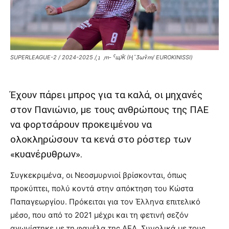
SUPERLEAGUE-2 / 2024-2025 / ͉ʇ ˏՠ- ˁщӁ (ӉˇӠωʏ͏̏ՠ/ EUROKINISSI)
Έχουν πάρει μπρος για τα καλά, οι μηχανές
στον Πανιώνιο, με τους ανθρώπους της ΠΑΕ
να φορτσάρουν προκειμένου να
ολοκληρώσουν τα κενά στο ρόστερ των
«κυανέρυθρων».
Συγκεκριμένα, οι Νεοσμυρνιοί βρίσκονται, όπως
προκύπτει, πολύ κοντά στην απόκτηση του Κώστα
Παπαγεωργίου. Πρόκειται για τον Έλληνα επιτελικό
μέσο, που από το 2021 μέχρι και τη φετινή σεζόν
αγωνίστηκε με τη φανέλα της ΑΕΛ. Συνολικά με τους