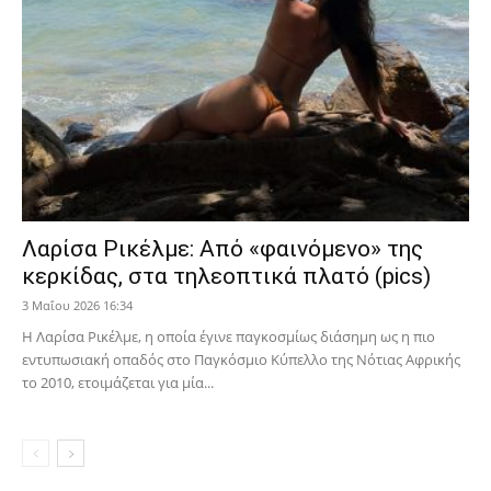
Λαρίσα Ρικέλμε: Από «φαινόμενο» της
κερκίδας, στα τηλεοπτικά πλατό (pics)
3 Μαΐου 2026 16:34
Η Λαρίσα Ρικέλμε, η οποία έγινε παγκοσμίως διάσημη ως η πιο
εντυπωσιακή οπαδός στο Παγκόσμιο Κύπελλο της Νότιας Αφρικής
το 2010, ετοιμάζεται για μία...