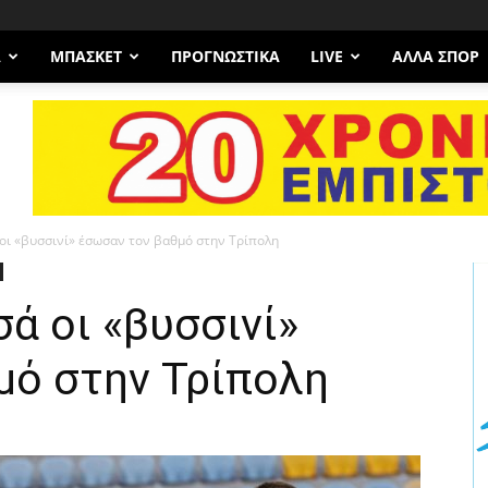
Α
ΜΠΆΣΚΕΤ
ΠΡΟΓΝΩΣΤΙΚΑ
LIVE
ΆΛΛΑ ΣΠΟΡ
οι «βυσσινί» έσωσαν τον βαθμό στην Τρίπολη
ά οι «βυσσινί»
μό στην Τρίπολη