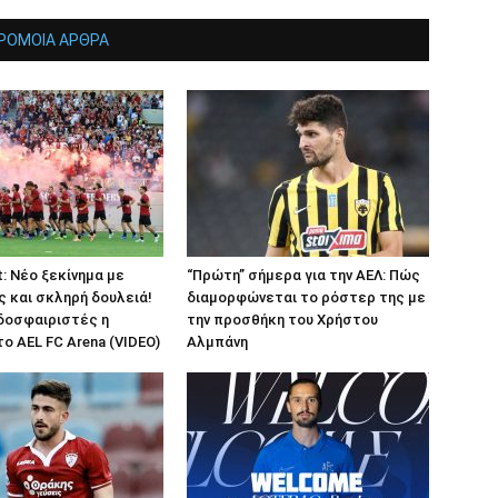
ΡΟΜΟΙΑ ΑΡΘΡΑ
t: Νέο ξεκίνημα με
“Πρώτη” σήμερα για την ΑΕΛ: Πώς
 και σκληρή δουλειά!
διαμορφώνεται το ρόστερ της με
δοσφαιριστές η
την προσθήκη του Χρήστου
ο AEL FC Arena (VIDEO)
Αλμπάνη