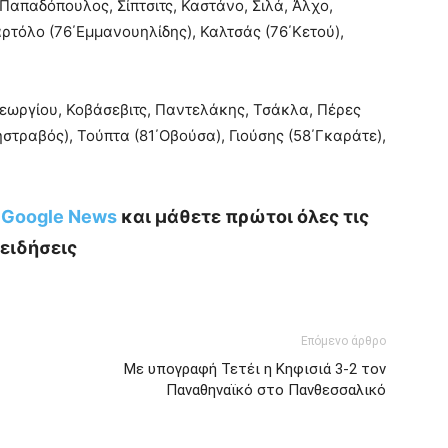
απαδόπουλος, Σίπτσιτς, Καστάνο, Σιλά, Άλχο,
ρτόλο (76΄Εμμανουηλίδης), Καλτσάς (76΄Κετού),
εωργίου, Κοβάσεβιτς, Παντελάκης, Τσάκλα, Πέρες
στραβός), Τούπτα (81΄Οβούσα), Γιούσης (58΄Γκαράτε),
ο Google News
και μάθετε πρώτοι όλες τις
ειδήσεις
Επόμενο άρθρο
Με υπογραφή Τετέι η Κηφισιά 3-2 τον
Παναθηναϊκό στο Πανθεσσαλικό