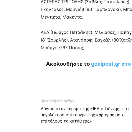
ΑΣΤΕΡΑΣ ΤΡΙΠΟΛΗΣ (Σάββας Παντελίδης): Π
Γκονζάλες, Μουνιόθ (83΄Γιαμπλόνσκι), Μπα
Μεντιέτα, Μακέντα.
ΑΕΛ (Γιώργος Πετράκης): Μελίσσας, Παπαγ
(81΄Σουρλής), Ατανάσοφ, Σαγκάλ (80΄Χατζη
Μούργος (67΄Πασάς).
Ακολουθήστε το
goalpost.gr στ
Προηγούμενο άρθρο
Λύγισε στην κάμερα της FIBA ο Γιάννης: «Το
μεγαλύτερο επίτευγμα της καριέρας μου,
επιτέλους τα κατάφερα»