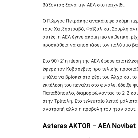
βάζοντας ξανά την ΑΕΛ στο παιχνίδι.
Ο Γιώργος Πετράκης ανακάτεψε ακόμη περ
τους Χατζηστραβό, Φαϊζάλ και Σουρλή αντί
αυτές, η ΑΕΛ έγινε ακόμη πιο επιθετική, ρί
προσπάθεια να αποσπάσει τον πολύτιμο βα
Στο 90’+2′ η πίεση της ΑΕΛ έφερε αποτέλε
έφερε τον Κοβάσεβιτς προ τελικής προσπάθ
μπάλα να βρίσκει στο χέρι του Άλχο και το
εκτέλεση του πέναλτι στο φινάλε, έδειξε ψ
Παπαδόπουλο, διαμορφώνοντας το 2-2 και
στην Τρίπολη. Στο τελευταίο λεπτό μάλιστ
ανατροπή αλλά η προβολή του ήταν άουτ.
Asteras AKTOR – ΑΕΛ Novibet 