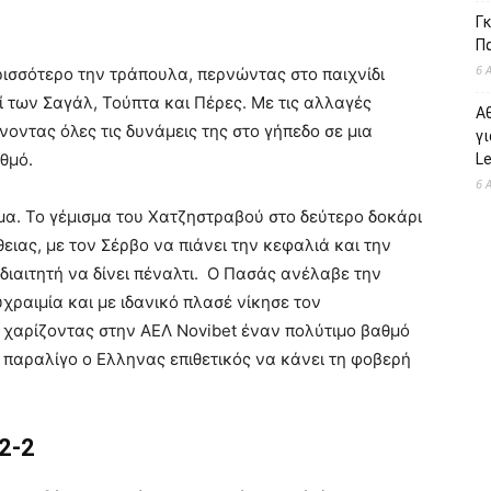
Γκ
Π
6 
ισσότερο την τράπουλα, περνώντας στο παιχνίδι
 των Σαγάλ, Τούπτα και Πέρες. Με τις αλλαγές
Α
χνοντας όλες τις δυνάμεις της στο γήπεδο σε μια
γι
θμό.
L
6 
σμα. Το γέμισμα του Χατζηστραβού στο δεύτερο δοκάρι
ειας, με τον Σέρβο να πιάνει την κεφαλιά και την
 διαιτητή να δίνει πέναλτι. Ο Πασάς ανέλαβε την
υχραιμία και με ιδανικό πλασέ νίκησε τον
 χαρίζοντας στην ΑΕΛ Novibet έναν πολύτιμο βαθμό
α παραλίγο ο Ελληνας επιθετικός να κάνει τη φοβερή
2-2