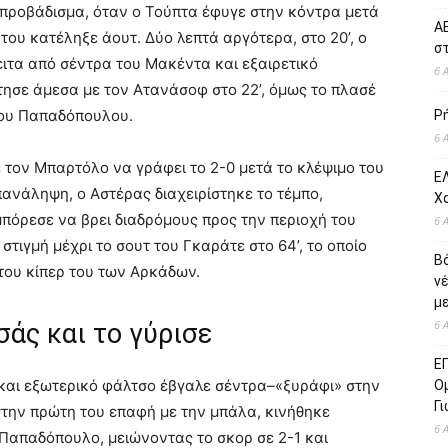
ο προβάδισμα, όταν ο Τούπτα έφυγε στην κόντρα μετά
ΑΕ
του κατέληξε άουτ. Δύο λεπτά αργότερα, στο 20’, ο
σ
ειτα από σέντρα του Μακέντα και εξαιρετικό
6 
τησε άμεσα με τον Ατανάσοφ στο 22’, όμως το πλασέ
του Παπαδόπουλου.
Ρ
6 
ε τον Μπαρτόλο να γράφει το 2-0 μετά το κλέψιμο του
ΕΛ
πανάληψη, ο Αστέρας διαχειρίστηκε το τέμπο,
Χ
πόρεσε να βρει διαδρόμους προς την περιοχή του
6 
τιγμή μέχρι το σουτ του Γκαράτε στο 64’, το οποίο
Β
του κίπερ του των Αρκάδων.
ν
με
6 
σάς και το γύρισε
Ε
η και εξωτερικό φάλτσο έβγαλε σέντρα–«ξυράφι» στην
Ο
Γ
στην πρώτη του επαφή με την μπάλα, κινήθηκε
6 
 Παπαδόπουλο, μειώνοντας το σκορ σε 2-1 και