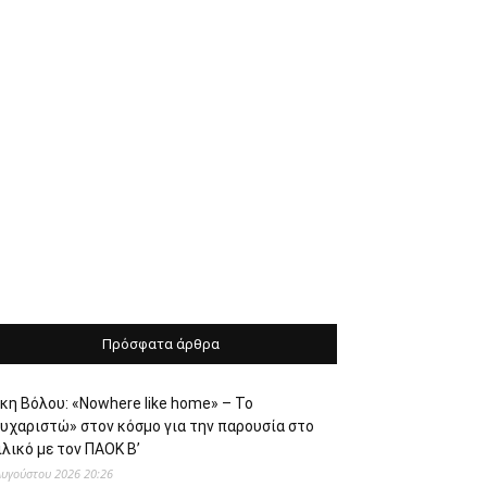
Πρόσφατα άρθρα
κη Βόλου: «Nowhere like home» – Το
ευχαριστώ» στον κόσμο για την παρουσία στο
λικό με τον ΠΑΟΚ Β’
Αυγούστου 2026 20:26