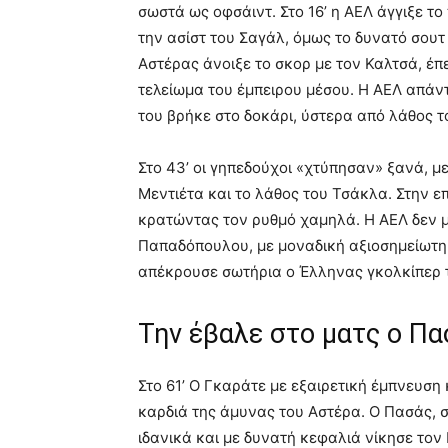
σωστά ως οφσάιντ. Στο 16’ η ΑΕΛ άγγιξε τ
την ασίστ του Σαγάλ, όμως το δυνατό σουτ 
Αστέρας άνοιξε το σκορ με τον Καλτσά, έπ
τελείωμα του έμπειρου μέσου. Η ΑΕΛ απάν
του βρήκε στο δοκάρι, ύστερα από λάθος 
Στο 43’ οι γηπεδούχοι «χτύπησαν» ξανά, μ
Μεντιέτα και το λάθος του Τσάκλα. Στην ε
κρατώντας τον ρυθμό χαμηλά. Η ΑΕΛ δεν μ
Παπαδόπουλου, με μοναδική αξιοσημείωτη σ
απέκρουσε σωτήρια ο Έλληνας γκολκίπερ 
Την έβαλε στο ματς ο Πα
Στο 61’ Ο Γκαράτε με εξαιρετική έμπνευσ
καρδιά της άμυνας του Αστέρα. Ο Πασάς, 
ιδανικά και με δυνατή κεφαλιά νίκησε τον