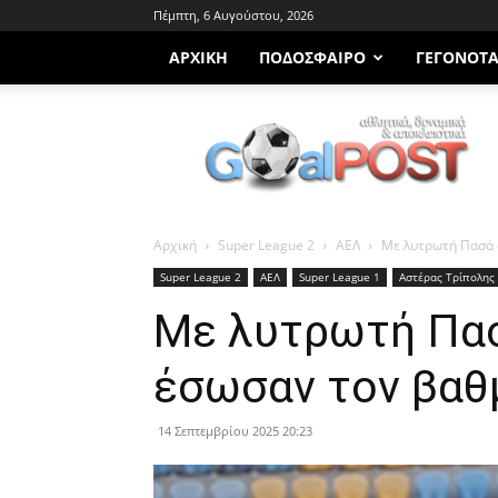
Πέμπτη, 6 Αυγούστου, 2026
ΑΡΧΙΚΗ
ΠΟΔΌΣΦΑΙΡΟ
ΓΕΓΟΝΌΤ
Goalpost.gr
Αρχική
Super League 2
ΑΕΛ
Με λυτρωτή Πασά 
Super League 2
ΑΕΛ
Super League 1
Αστέρας Τρίπολης
Με λυτρωτή Πασ
έσωσαν τον βαθ
14 Σεπτεμβρίου 2025 20:23