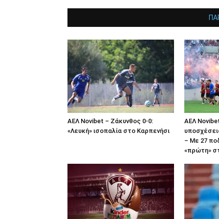
ΠΑ
ΑΕΛ Novibet – Ζάκυνθος 0-0:
ΑΕΛ Novibe
«Λευκή» ισοπαλία στο Καρπενήσι
υποσχέσεις
– Με 27 πο
«πρώτη» στ