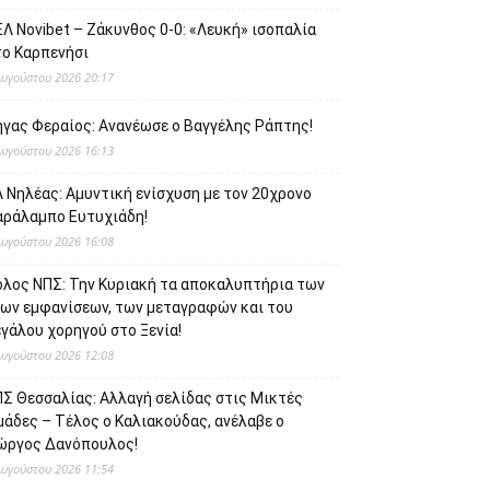
Λ Novibet – Ζάκυνθος 0-0: «Λευκή» ισοπαλία
το Καρπενήσι
Αυγούστου 2026 20:17
ήγας Φεραίος: Ανανέωσε ο Βαγγέλης Ράπτης!
Αυγούστου 2026 16:13
 Νηλέας: Αμυντική ενίσχυση με τον 20χρονο
αράλαμπο Ευτυχιάδη!
Αυγούστου 2026 16:08
όλος ΝΠΣ: Την Κυριακή τα αποκαλυπτήρια των
έων εμφανίσεων, των μεταγραφών και του
γάλου χορηγού στο Ξενία!
Αυγούστου 2026 12:08
ΠΣ Θεσσαλίας: Αλλαγή σελίδας στις Μικτές
μάδες – Τέλος ο Καλιακούδας, ανέλαβε ο
ιώργος Δανόπουλος!
Αυγούστου 2026 11:54