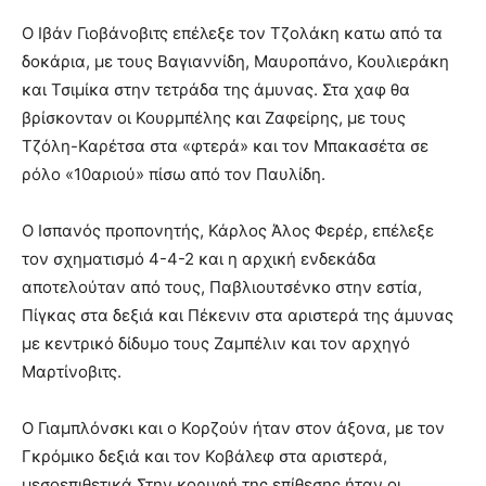
Ο Ιβάν Γιοβάνοβιτς επέλεξε τον Τζολάκη κατω από τα
δοκάρια, με τους Βαγιαννίδη, Μαυροπάνο, Κουλιεράκη
και Τσιμίκα στην τετράδα της άμυνας. Στα χαφ θα
βρίσκονταν οι Κουρμπέλης και Ζαφείρης, με τους
Τζόλη-Καρέτσα στα «φτερά» και τον Μπακασέτα σε
ρόλο «10αριού» πίσω από τον Παυλίδη.
Ο Ισπανός προπονητής, Κάρλος Άλος Φερέρ, επέλεξε
τον σχηματισμό 4-4-2 και η αρχική ενδεκάδα
αποτελούταν από τους, Παβλιουτσένκο στην εστία,
Πίγκας στα δεξιά και Πέκενιν στα αριστερά της άμυνας
με κεντρικό δίδυμο τους Ζαμπέλιν και τον αρχηγό
Μαρτίνοβιτς.
Ο Γιαμπλόνσκι και ο Κορζούν ήταν στον άξονα, με τον
Γκρόμικο δεξιά και τον Κοβάλεφ στα αριστερά,
μεσοεπιθετικά.Στην κορυφή της επίθεσης ήταν οι