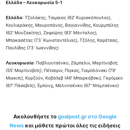
Ελλάδα – Λευκορωσία 5-1
Eλλάδα
: Τζολάκης, Tσιμίκας (62′ Κυριακόπουλος),
Κουλιεράκης, Μαυροπάνος, Βαγιαννίδης, Κουρμπέλης
(62′ Μουζακίτης), Ζαφείρης (83′ Μάνταλος),
Μπακασέτας (73΄ Κωνσταντέλιας), Τζόλης, Καρέτσας,
Παυλίδης (73΄ Ιωαννίδης)
Λευκορωσία
: Παβλιουτσένκο, Ζάμπελιν, Μαρτίνοβιτς
(55′ Μαρτίνοβιτς), Πέτσεριν, Πίγκας, Γιαμπλόνσκι (79′
Μιακιτς), Κορζούν, Κοβάλεβ (46′ Μπαρκόβσκι), Γκρόμικο
(67′ Πάσεβιτς), Έμπονχ, Μελνιτσένκο (67′ Ντεμτσένκο)
Ακολουθήστε το
goalpost.gr στο Google
News
και μάθετε πρώτοι όλες τις ειδήσεις