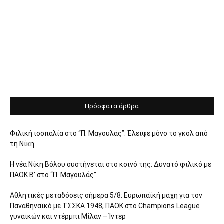
Πρόσφατα άρθρα
Φιλική ισοπαλία στο “Π. Μαγουλάς”: Έλειψε μόνο το γκολ από
τη Νίκη
Η νέα Νίκη Βόλου συστήνεται στο κοινό της: Δυνατό φιλικό με
ΠΑΟΚ Β’ στο “Π. Μαγουλάς”
Αθλητικές μεταδόσεις σήμερα 5/8: Ευρωπαϊκή μάχη για τον
Παναθηναϊκό με ΤΣΣΚΑ 1948, ΠΑΟΚ στο Champions League
γυναικών και ντέρμπι Μίλαν – Ίντερ