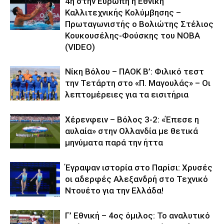
4η στην Ευρώπη η Εθνική
Καλλιτεχνικής Κολύμβησης –
Πρωταγωνιστής ο Βολιώτης Στέλιος
Κουκουσέλης-Φούσκης του ΝΟΒΑ
(VIDEO)
Νίκη Βόλου – ΠΑΟΚ Β’: Φιλικό τεστ
την Τετάρτη στο «Π. Μαγουλάς» – Οι
λεπτομέρειες για τα εισιτήρια
Χέρενφειν – Βόλος 3-2: «Έπεσε η
αυλαία» στην Ολλανδία με θετικά
μηνύματα παρά την ήττα
Έγραψαν ιστορία στο Παρίσι: Χρυσές
οι αδερφές Αλεξανδρή στο Τεχνικό
Ντουέτο για την Ελλάδα!
Γ’ Εθνική – 4ος όμιλος: Το αναλυτικό