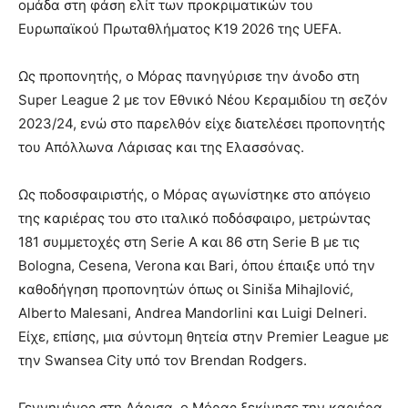
ομάδα στη φάση ελίτ των προκριματικών του
Ευρωπαϊκού Πρωταθλήματος Κ19 2026 της UEFA.
Ως προπονητής, ο Μόρας πανηγύρισε την άνοδο στη
Super League 2 με τον Εθνικό Νέου Κεραμιδίου τη σεζόν
2023/24, ενώ στο παρελθόν είχε διατελέσει προπονητής
του Απόλλωνα Λάρισας και της Ελασσόνας.
Ως ποδοσφαιριστής, ο Μόρας αγωνίστηκε στο απόγειο
της καριέρας του στο ιταλικό ποδόσφαιρο, μετρώντας
181 συμμετοχές στη Serie A και 86 στη Serie B με τις
Bologna, Cesena, Verona και Bari, όπου έπαιξε υπό την
καθοδήγηση προπονητών όπως οι Siniša Mihajlović,
Alberto Malesani, Andrea Mandorlini και Luigi Delneri.
Είχε, επίσης, μια σύντομη θητεία στην Premier League με
την Swansea City υπό τον Brendan Rodgers.
Γεννημένος στη Λάρισα, ο Μόρας ξεκίνησε την καριέρα