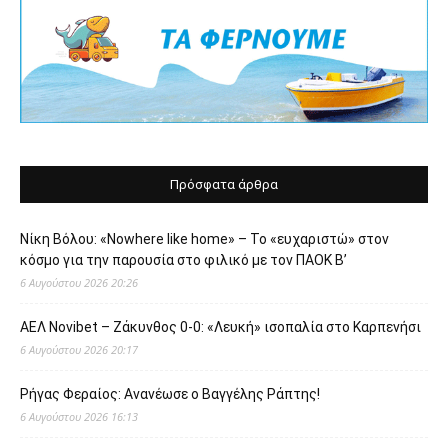
Πρόσφατα άρθρα
Νίκη Βόλου: «Nowhere like home» – Το «ευχαριστώ» στον
κόσμο για την παρουσία στο φιλικό με τον ΠΑΟΚ Β’
6 Αυγούστου 2026 20:26
ΑΕΛ Novibet – Ζάκυνθος 0-0: «Λευκή» ισοπαλία στο Καρπενήσι
6 Αυγούστου 2026 20:17
Ρήγας Φεραίος: Ανανέωσε ο Βαγγέλης Ράπτης!
6 Αυγούστου 2026 16:13