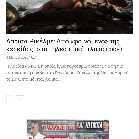
Λαρίσα Ρικέλμε: Από «φαινόμενο» της
κερκίδας, στα τηλεοπτικά πλατό (pics)
3 Μαΐου 2026 16:34
Η Λαρίσα Ρικέλμε, η οποία έγινε παγκοσμίως διάσημη ως η πιο
εντυπωσιακή οπαδός στο Παγκόσμιο Κύπελλο της Νότιας Αφρικής
το 2010, ετοιμάζεται για μία...