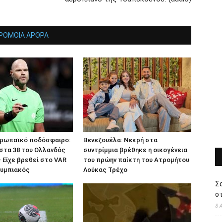
ΡΟΜΟΙΑ ΑΡΘΡΑ
υρωπαϊκό ποδόσφαιρο:
Βενεζουέλα: Νεκρή στα
στα 38 του Ολλανδός
συντρίμμια βρέθηκε η οικογένεια
– Είχε βρεθεί στο VAR
του πρώην παίκτη του Ατρομήτου
λυμπιακός
Λούκας Τρέχο
Σ
στ
8 