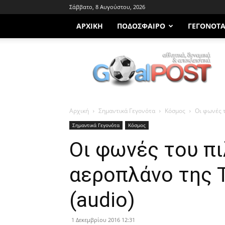
Σάββατο, 8 Αυγούστου, 2026
ΑΡΧΙΚΗ
ΠΟΔΌΣΦΑΙΡΟ
ΓΕΓΟΝΌΤ
Goalpost.gr
Αρχική
Σημαντικά Γεγονότα
Κόσμος
Οι φωνές τ
Σημαντικά Γεγονότα
Κόσμος
Οι φωνές του πι
αεροπλάνο της 
(audio)
1 Δεκεμβρίου 2016 12:31