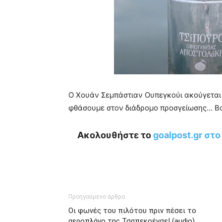
Ο Χουάν Σεμπάστιαν Ουπεγκούι ακούγεται 
φθάσουμε στον διάδρομο προσγείωσης… Βο
Ακολουθήστε το
goalpost.gr στ
Προηγούμενο άρθρο
Οι φωνές του πιλότου πριν πέσει το
αεροπλάνο της Τσαπεκοένσε! (audio)