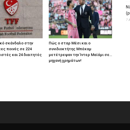
Ν
(p
7 
ικό σκάνδαλο στην
Πώς ο σταρ Μέσι και ο
έες ποινές σε 224
συνιδιοκτήτης Μπέκαμ
στές και 24 διαιτητές
μετέτρεψαν την Ίντερ Μαϊάμι σε…
μηχανή χρημάτων!