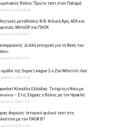
λυμπιακός Βόλου: Πρώτο τεστ στον Παλαμά
Αυγούστου 2026 08:28
λητικές μεταδόσεις 8/8: Φιλικά Άρη, ΑΕΚ και
ηφισιάς, MotoGP και ΠΑΟΚ
Αυγούστου 2026 08:21
νσερραϊκός: Διπλή ενίσχυση για τη θέση του
νέου»
Αυγούστου 2026 19:21
 ομάδα της Super League 2 o Ζαν Μπατίστ Λεό
Αυγούστου 2026 18:56
uperbet Κύπελλο Ελλάδας: Τετάρτη η Νίκη με
νιώνιο – Στις Σέρρες ο Βόλος με τον Ηρακλή
Αυγούστου 2026 17:55
γας Φεραίος: Ιστορικό φιλικό τεστ στο
λεστίνο με τον ΠΑΟΚ Β’!
Αυγούστου 2026 11:49