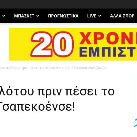
Α
ΜΠΆΣΚΕΤ
ΠΡΟΓΝΩΣΤΙΚΑ
LIVE
ΆΛΛΑ ΣΠΟΡ
ου πιλότου πριν πέσει το αεροπλάνο της Τσαπεκοένσε! (audio)
λότου πριν πέσει το
Τσαπεκοένσε!