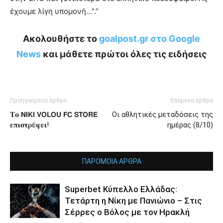
έχουμε λίγη υπομονή…”.”
Ακολουθήστε το
goalpost.gr στο Google
News
και μάθετε πρώτοι όλες τις ειδήσεις
Προηγούμενο άρθρο
Επόμενο άρθρο
𝚻𝛐 𝗡𝗜𝗞𝗜 𝗩𝗢𝗟𝗢𝗨 𝗙𝗖 𝗦𝗧𝗢𝗥𝗘
Οι αθλητικές μεταδόσεις της
𝛆𝛑𝛊𝛔𝛕𝛒έ𝛗𝛆𝛊!
ημέρας (8/10)
ΠΑΡΟΜΟΙΑ ΑΡΘΡΑ
Superbet Κύπελλο Ελλάδας:
Τετάρτη η Νίκη με Πανιώνιο – Στις
Σέρρες ο Βόλος με τον Ηρακλή