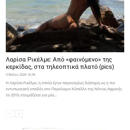
Λαρίσα Ρικέλμε: Από «φαινόμενο» της
κερκίδας, στα τηλεοπτικά πλατό (pics)
3 Μαΐου 2026 16:34
Η Λαρίσα Ρικέλμε, η οποία έγινε παγκοσμίως διάσημη ως η πιο
εντυπωσιακή οπαδός στο Παγκόσμιο Κύπελλο της Νότιας Αφρικής
το 2010, ετοιμάζεται για μία...