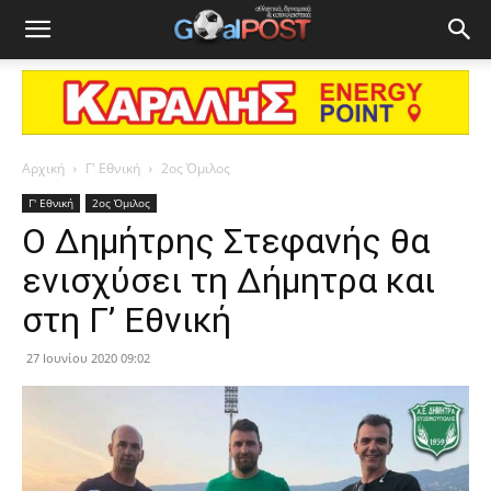
Αρχική
Γ' Εθνική
2ος Όμιλος
Γ' Εθνική
2ος Όμιλος
Ο Δημήτρης Στεφανής θα
ενισχύσει τη Δήμητρα και
στη Γ’ Εθνική
27 Ιουνίου 2020 09:02