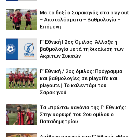
Με το δεξί ο Σαρακηνός στα play out
– Αποτελέσματα – Βαθμολογία –
Επόμενη
Γ’ Εθνική | 2ος Όμιλος: Άλλαξε η
βαθμολογία μετά τη δικαίωση των
Ακριτών Συκεών
Γ’ Εθνική / 2ος όμιλος: Πρόγραμμα
και βαθμολογίες σε playoffs και
playouts | To καλεντάρι του
Σαρακηνού
Τα «πρώτα» κανόνια της Γ’ Εθνικής:
Στην κορυφή του 2ου ομίλου ο
Παπαδημητρίου
Απίθανο σκηνικό στη Γ’ Εθνική: «Μας