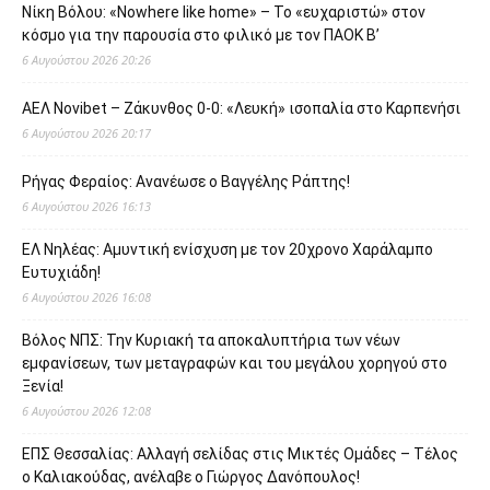
Νίκη Βόλου: «Nowhere like home» – Το «ευχαριστώ» στον
κόσμο για την παρουσία στο φιλικό με τον ΠΑΟΚ Β’
6 Αυγούστου 2026 20:26
ΑΕΛ Novibet – Ζάκυνθος 0-0: «Λευκή» ισοπαλία στο Καρπενήσι
6 Αυγούστου 2026 20:17
Ρήγας Φεραίος: Ανανέωσε ο Βαγγέλης Ράπτης!
6 Αυγούστου 2026 16:13
ΕΛ Νηλέας: Αμυντική ενίσχυση με τον 20χρονο Χαράλαμπο
Ευτυχιάδη!
6 Αυγούστου 2026 16:08
Βόλος ΝΠΣ: Την Κυριακή τα αποκαλυπτήρια των νέων
εμφανίσεων, των μεταγραφών και του μεγάλου χορηγού στο
Ξενία!
6 Αυγούστου 2026 12:08
ΕΠΣ Θεσσαλίας: Αλλαγή σελίδας στις Μικτές Ομάδες – Τέλος
ο Καλιακούδας, ανέλαβε ο Γιώργος Δανόπουλος!