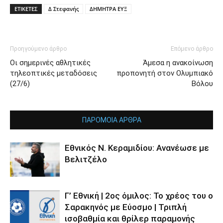
ΕΤΙΚΕΤΕΣ
Δ Στεφανής
ΔΗΜΗΤΡΑ ΕΥΞ
Προηγούμενο άρθρο
Επόμενο άρθρο
Οι σημερινές αθλητικές
Άμεσα η ανακοίνωση
τηλεοπτικές μεταδόσεις
προπονητή στον Ολυμπιακό
(27/6)
Βόλου
ΠΑΡΟΜΟΙΑ ΑΡΘΡΑ
Εθνικός Ν. Κεραμιδίου: Ανανέωσε με
Βελιτζέλο
Γ’ Εθνική | 2ος όμιλος: Το χρέος του ο
Σαρακηνός με Εύοσμο | Τριπλή
ισοβαθμία και θρίλερ παραμονής