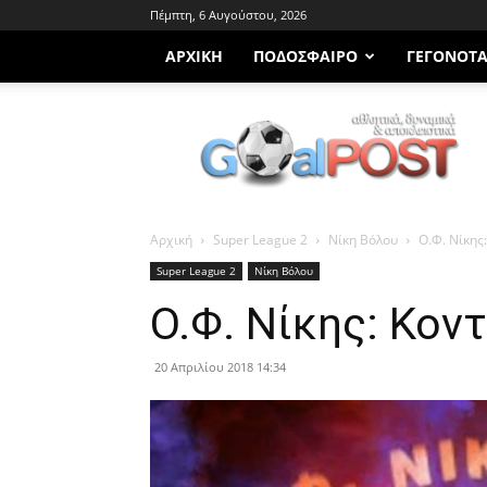
Πέμπτη, 6 Αυγούστου, 2026
ΑΡΧΙΚΗ
ΠΟΔΌΣΦΑΙΡΟ
ΓΕΓΟΝΌΤ
Goalpost.gr
Αρχική
Super League 2
Νίκη Βόλου
Ο.Φ. Νίκης
Super League 2
Νίκη Βόλου
Ο.Φ. Νίκης: Κον
20 Απριλίου 2018 14:34