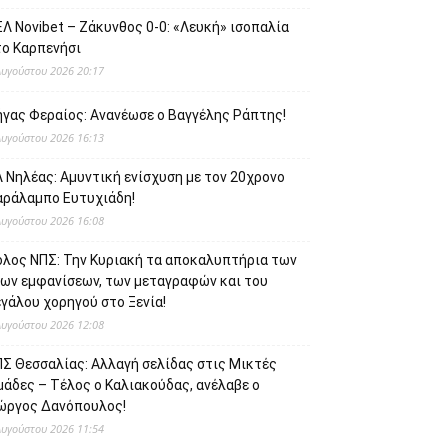
Λ Novibet – Ζάκυνθος 0-0: «Λευκή» ισοπαλία
το Καρπενήσι
Αυγούστου 2026 20:17
ήγας Φεραίος: Ανανέωσε ο Βαγγέλης Ράπτης!
Αυγούστου 2026 16:13
 Νηλέας: Αμυντική ενίσχυση με τον 20χρονο
αράλαμπο Ευτυχιάδη!
Αυγούστου 2026 16:08
όλος ΝΠΣ: Την Κυριακή τα αποκαλυπτήρια των
έων εμφανίσεων, των μεταγραφών και του
γάλου χορηγού στο Ξενία!
Αυγούστου 2026 12:08
ΠΣ Θεσσαλίας: Αλλαγή σελίδας στις Μικτές
μάδες – Τέλος ο Καλιακούδας, ανέλαβε ο
ιώργος Δανόπουλος!
Αυγούστου 2026 11:54