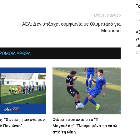
Γκ
Π
Επόμενο άρθρο
6 
ΑΕΛ: Δεν υπάρχει συμφωνία με Ολυμπιακό για
Μασούρα
Α
γι
L
6 
ΡΟΜΟΙΑ ΑΡΘΡΑ
: “Θετική η εικόνα μας
Φιλική ισοπαλία στο “Π.
ε Πανιώνιο”
Μαγουλάς”: Έλειψε μόνο το γκολ
από τη Νίκη