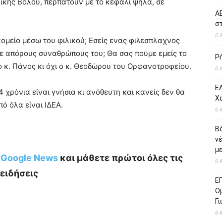
Νίκης Βόλου, περπατούν με το κεφάλι ψηλά, σε
ΑΕ
σ
6 
κομείο μέσω του φιλικού; Εσείς ενας φιλεσπλαχνος
σε απόρους συναθρώπους του; Θα σας πούμε εμείς το
Ρ
ς ο κ. Πάνος κι όχι ο κ. Θεοδώρου του Ορφανοτροφείου.
6 
ΕΛ
 χρόνια είναι γνήσια κι ανόθευτη και κανείς δεν θα
Χ
πό όλα είναι ΙΔΕΑ.
6 
Β
ν
με
ο Google News
και μάθετε πρώτοι όλες τις
6 
ειδήσεις
Ε
Ο
Γ
6 