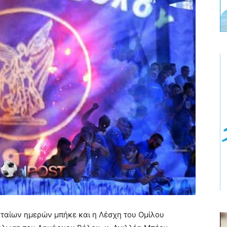
ταίων ημερών μπήκε και η Λέσχη του Ομίλου