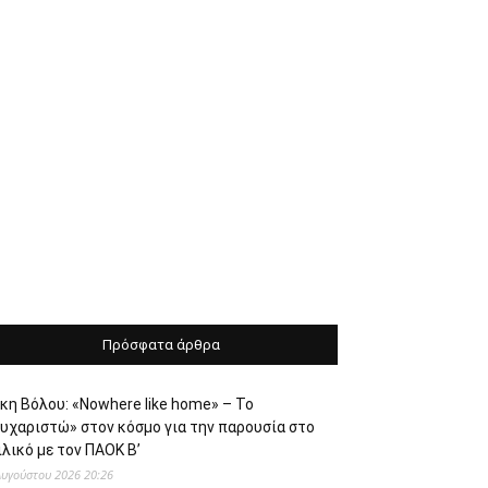
Πρόσφατα άρθρα
κη Βόλου: «Nowhere like home» – Το
ευχαριστώ» στον κόσμο για την παρουσία στο
λικό με τον ΠΑΟΚ Β’
Αυγούστου 2026 20:26