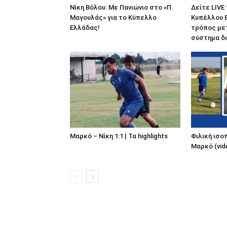
Νίκη Βόλου: Με Πανιώνιο στο «Π.
Δείτε LIVE
Μαγουλάς» για το Κύπελλο
Κυπέλλου Ε
Ελλάδας!
τρόπος με
σύστημα δι
Μαρκό – Νίκη 1:1 | Τα highlights
Φιλική ισοπ
Μαρκό (vid