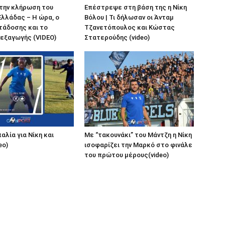
 την κλήρωση του
Επέστρεψε στη βάση της η Νίκη
λλάδας – Η ώρα, ο
Βόλου | Τι δήλωσαν οι Άνταμ
τάδοσης και το
Τζανετόπουλος και Κώστας
εξαγωγής (VIDEO)
Στατερούδης (video)
αλία για Νίκη και
Με “τακουνάκι” του Μάντζη η Νίκη
eo)
ισοφαρίζει την Μαρκό στο φινάλε
του πρώτου μέρους(video)