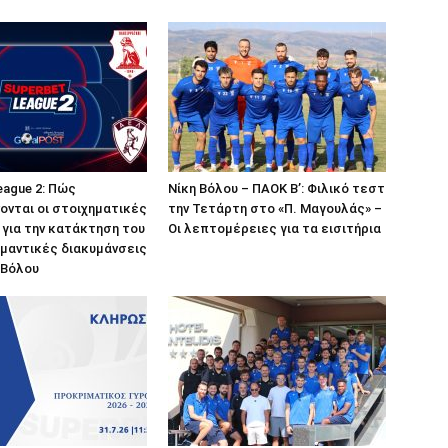
eague 2: Πώς
Νίκη Βόλου – ΠΑΟΚ Β’: Φιλικό τεστ
νται οι στοιχηματικές
την Τετάρτη στο «Π. Μαγουλάς» –
για την κατάκτηση του
Οι λεπτομέρειες για τα εισιτήρια
ημαντικές διακυμάνσεις
η Βόλου