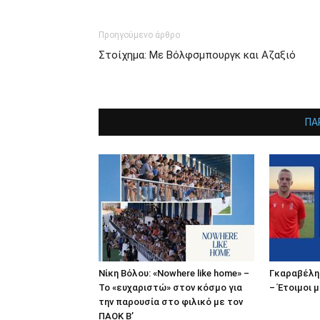
Προηγούμενο άρθρο
Στοίχημα: Με Βόλφσμπουργκ και Αζαξιό
ΠΑ
Νίκη Βόλου: «Nowhere like home» –
Γκαραβέλης
Το «ευχαριστώ» στον κόσμο για
– Έτοιμοι μ
την παρουσία στο φιλικό με τον
ΠΑΟΚ Β’