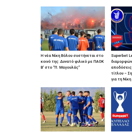
Η νέα Νίκη Βόλου συστήνεται στο
Superbet L
κοινό της: Δυνατό φιλικό με ΠΑΟΚ
διαμορφώνο
Β’ στο “Π. Μαγουλάς”
αποδόσεις 
τίτλου – Σ
για τη Νίκ