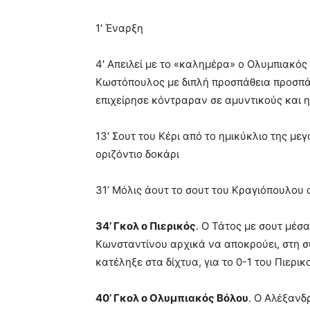
1′ Έναρξη
4′ Απειλεί με το «καλημέρα» ο Ολυμπιακός
Κωστόπουλος με διπλή προσπάθεια προσπάθ
επιχείρησε κόντραραν σε αμυντικούς και
13′ Σουτ του Κέρι από το ημικύκλιο της μ
οριζόντιο δοκάρι
31’ Μόλις άουτ το σουτ του Κραγιόπουλου 
34’ Γκολ ο Πιερικός
. Ο Τάτος με σουτ μέσα
Κωνσταντίνου αρχικά να αποκρούει, στη συ
κατέληξε στα δίχτυα, για το 0-1 του Πιερικ
40’ Γκολ ο Ολυμπιακός Βόλου
. Ο Αλέξανδ