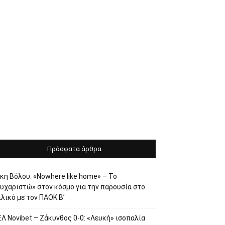
Πρόσφατα άρθρα
κη Βόλου: «Nowhere like home» – Το
ευχαριστώ» στον κόσμο για την παρουσία στο
λικό με τον ΠΑΟΚ Β’
Λ Novibet – Ζάκυνθος 0-0: «Λευκή» ισοπαλία