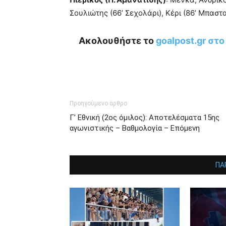
Σουλιώτης (66’ Σεχολάρι), Κέρι (86’ Μπασ
Ακολουθήστε το
goalpost.gr στ
Προηγούμενο άρθρο
Γ’ Εθνική (2ος όμιλος): Αποτελέσματα 15ης
αγωνιστικής – Βαθμολογία – Επόμενη
ΠΑ