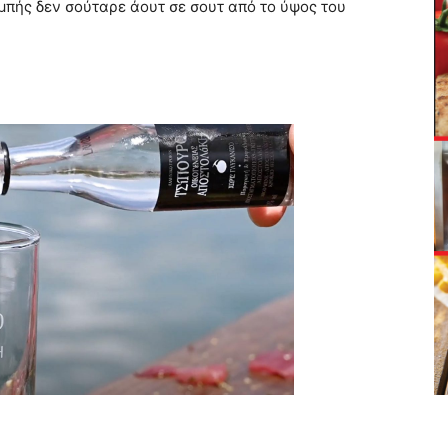
μπής δεν σούταρε άουτ σε σουτ από το ύψος του