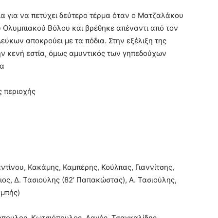
ρία για να πετύχει δεύτερο τέρμα όταν ο Ματζαλάκου
υ Ολυμπιακού Βόλου και βρέθηκε απέναντι από τον
εύκων αποκρούει με τα πόδια. Στην εξέλιξη της
ην κενή εστία, όμως αμυντικός των γηπεδούχων
λα
ς περιοχής
ντίνου, Κακάμης, Καμπέρης, Κούλπας, Γιαννίτσης,
ς, Δ. Τασιούλης (82’ Παπακώστας), Α. Τασιούλης,
υμπής)
όπουλος, Κωτσιόπουλος, Λαγός, Τσαγκαλίδης,