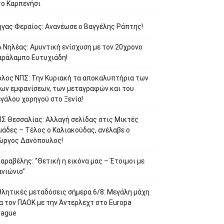
το Καρπενήσι
ήγας Φεραίος: Ανανέωσε ο Βαγγέλης Ράπτης!
 Νηλέας: Αμυντική ενίσχυση με τον 20χρονο
αράλαμπο Ευτυχιάδη!
όλος ΝΠΣ: Την Κυριακή τα αποκαλυπτήρια των
έων εμφανίσεων, των μεταγραφών και του
γάλου χορηγού στο Ξενία!
ΠΣ Θεσσαλίας: Αλλαγή σελίδας στις Μικτές
μάδες – Τέλος ο Καλιακούδας, ανέλαβε ο
ιώργος Δανόπουλος!
αραβέλης: “Θετική η εικόνα μας – Έτοιμοι με
ανιώνιο”
θλητικές μεταδόσεις σήμερα 6/8: Μεγάλη μάχη
α τον ΠΑΟΚ με την Άντερλεχτ στο Europa
eague