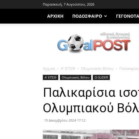
Παρασκευή, 7 Αυγούστου, 2026
ΑΡΧΙΚΗ
ΠΟΔΌΣΦΑΙΡΟ
ΓΕΓΟΝΌΤ
Goalpost.gr
Αρχική
Α' ΕΠΣΘ
Ολυμπιακός Βόλου
Παλικαρίσι
Α' ΕΠΣΘ
Ολυμπιακός Βόλου
Ω-SLIDER
Παλικαρίσια ισο
Ολυμπιακού Βόλ
15 Δεκεμβρίου 2024 17:12