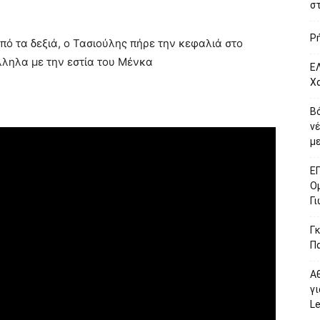
σ
Ρ
ό τα δεξιά, ο Τασιούλης πήρε την κεφαλιά στο
ληλα με την εστία του Μένκα
ΕΛ
Χ
Β
ν
με
Ε
Ο
Γ
Γκ
Π
Α
γι
L