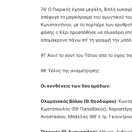
76’ Ο Πιερικός έχασε μεγάλη, διπλή ευκαι
απέφυγε το μαρκάρισμα του αμυντικού το
Κωνσταντίνου, με το πορτιέρε των ερυθρολ
φάσης ο Κέρι προσπάθησε να πλασάρει στ
απομάκρυνε πάνω απ’ τη γραμμή την μπά
91’ Άουτ το σουτ του Τάτου από το ύψος τη
96′ Τέλος της αναμέτρησης
Οι συνθέσεις των δύο ομάδων:
Ολυμπιακός Βόλου (Θ. Θεοδώρου)
: Κωντα
Κωστόπουλος (59’ Παπαδάκος), Καραστέργιο
Αναστασίου, Μπάλλας (66’ λ.τρ. Γκουντρο
Πιερικός (Π. Αμανατίδης)
: Μένκα, Ανδρικ