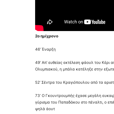
2ο ημίχρονο
46′ Έναρξη
49’ Απ’ ευθείας εκτέλεση φάουλ του Κέρι α
Ολυμπιακού, η μπάλα κατέληξε στην εξωτ
52’ Σέντρα του Κραγιόπουλου από τα αρισ
73’ Ο Γκουντρουμπής έχασε μεγάλη ευκαιρί
γύρισμα του Παπαδάκου στο πέναλτι, ο επι
ψηλά άουτ