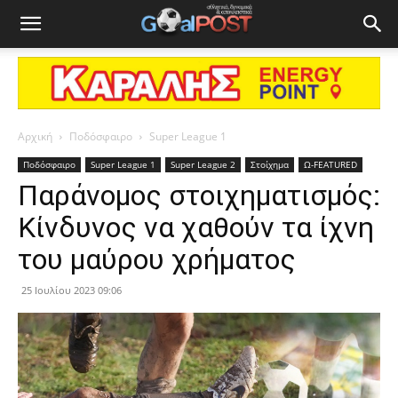
Αρχική
Ποδόσφαιρο
Super League 1
Ποδόσφαιρο
Super League 1
Super League 2
Στοίχημα
Ω-FEATURED
Παράνομος στοιχηματισμός:
Κίνδυνος να χαθούν τα ίχνη
του μαύρου χρήματος
25 Ιουλίου 2023 09:06