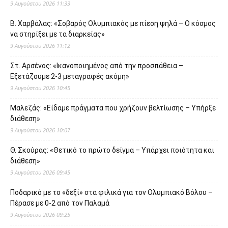
9 Αυγούστου 2026 11:33
Β. Χαρβάλας: «Σοβαρός Ολυμπιακός με πίεση ψηλά – Ο κόσμος
να στηρίξει με τα διαρκείας»
9 Αυγούστου 2026 11:12
Στ. Αρσένος: «Ικανοποιημένος από την προσπάθεια –
Εξετάζουμε 2-3 μεταγραφές ακόμη»
9 Αυγούστου 2026 10:45
Μαλεζάς: «Είδαμε πράγματα που χρήζουν βελτίωσης – Υπήρξε
διάθεση»
9 Αυγούστου 2026 10:07
Θ. Σκούρας: «Θετικό το πρώτο δείγμα – Υπάρχει ποιότητα και
διάθεση»
9 Αυγούστου 2026 09:45
Ποδαρικό με το «δεξί» στα φιλικά για τον Ολυμπιακό Βόλου –
Πέρασε με 0-2 από τον Παλαμά
9 Αυγούστου 2026 09:25