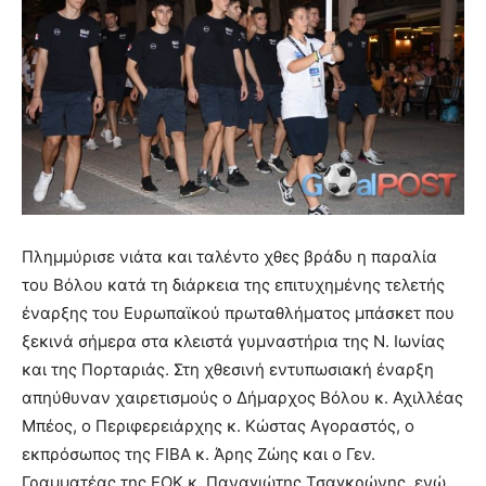
Πλημμύρισε νιάτα και ταλέντο χθες βράδυ η παραλία
του Βόλου κατά τη διάρκεια της επιτυχημένης τελετής
έναρξης του Ευρωπαϊκού πρωταθλήματος μπάσκετ που
ξεκινά σήμερα στα κλειστά γυμναστήρια της Ν. Ιωνίας
και της Πορταριάς. Στη χθεσινή εντυπωσιακή έναρξη
απηύθυναν χαιρετισμούς ο Δήμαρχος Βόλου κ. Αχιλλέας
Μπέος, ο Περιφερειάρχης κ. Κώστας Αγοραστός, ο
εκπρόσωπος της FIBA κ. Άρης Ζώης και ο Γεν.
Γραμματέας της ΕΟΚ κ. Παναγιώτης Τσαγκρώνης, ενώ