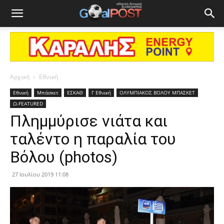
Αρχική
Εθνική
Εθνική
Μπάσκετ
ΕΣΚΑΘ
Γ Εθνική
ΟΛΥΜΠΙΑΚΟΣ ΒΟΛΟΥ ΜΠΑΣΚΕΤ
Ω-FEATURED
Πλημμύρισε νιάτα και
ταλέντο η παραλία του
Βόλου (photos)
27 Ιουλίου 2019 11:08