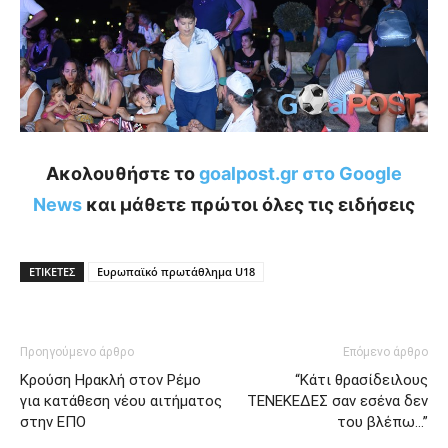
Ακολουθήστε το
goalpost.gr στο Google
News
και μάθετε πρώτοι όλες τις ειδήσεις
ΕΤΙΚΕΤΕΣ
Ευρωπαϊκό πρωτάθλημα U18
Προηγούμενο άρθρο
Επόμενο άρθρο
Κρούση Ηρακλή στον Ρέμο
“Κάτι θρασίδειλους
για κατάθεση νέου αιτήματος
ΤΕΝΕΚΕΔΕΣ σαν εσένα δεν
στην ΕΠΟ
του βλέπω…”