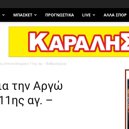
Α
ΜΠΆΣΚΕΤ
ΠΡΟΓΝΩΣΤΙΚΑ
LIVE
ΆΛΛΑ ΣΠΟΡ
γώ (Αποτελέσματα 11ης αγ. – Βαθμολογία)
ια την Αργώ
1ης αγ. –