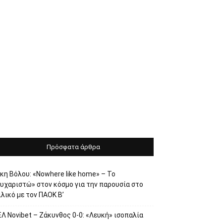
Πρόσφατα άρθρα
κη Βόλου: «Nowhere like home» – Το
ευχαριστώ» στον κόσμο για την παρουσία στο
λικό με τον ΠΑΟΚ Β’
Λ Novibet – Ζάκυνθος 0-0: «Λευκή» ισοπαλία