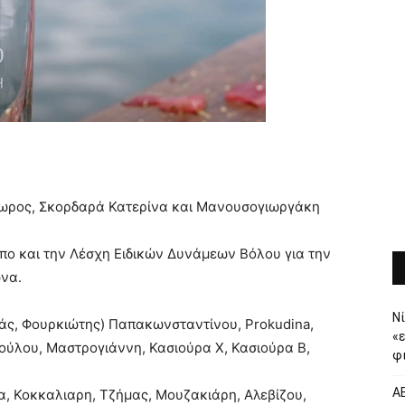
δωρος, Σκορδαρά Κατερίνα και Μανουσογιωργάκη
μπο και την Λέσχη Ειδικών Δυνάμεων Βόλου για την
ώνα.
Νί
λάς, Φουρκιώτης) Παπακωνσταντίνου, Prokudina,
«
ούλου, Μαστρογιάννη, Κασιούρα Χ, Κασιούρα Β,
φι
ΑΕ
α, Κοκκαλιαρη, Τζήμας, Μουζακιάρη, Αλεβίζου,