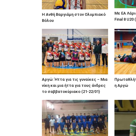
Με ΕΑ Λάρι
Η Ανθή Βαργιάμη στον Ολυμπιακό
Final 8 U20 
Βόλου
Αργώ: Ήττα για τις γυναίκες – Μια
Πρωταθλήτ
νίκη και μια ήττα για τους άνδρες
η Αργώ
το σαββατοκύριακο (21-22/01)