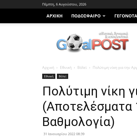
Πέμπτη, 6 Αυγούστου, 2026
ΑΡΧΙΚΗ
ΠΟΔΌΣΦΑΙΡΟ
ΓΕΓΟΝΌΤ
Goalpost.gr
Αρχική
Εθνική
Βόλεϊ
Πολύτιμη νίκη για την Αρ
Εθνική
Βόλεϊ
Πολύτιμη νίκη γ
(Αποτελέσματα 1
Βαθμολογία)
31 Ιανουαρίου 2022 08:39