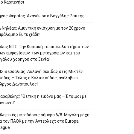
το Καρπενήσι
ήγας Φεραίος: Ανανέωσε ο Βαγγέλης Ράπτης!
 Νηλέας: Αμυντική ενίσχυση με τον 20χρονο
αράλαμπο Ευτυχιάδη!
όλος ΝΠΣ: Την Κυριακή τα αποκαλυπτήρια των
έων εμφανίσεων, των μεταγραφών και του
γάλου χορηγού στο Ξενία!
ΠΣ Θεσσαλίας: Αλλαγή σελίδας στις Μικτές
μάδες – Τέλος ο Καλιακούδας, ανέλαβε ο
ιώργος Δανόπουλος!
αραβέλης: “Θετική η εικόνα μας – Έτοιμοι με
ανιώνιο”
θλητικές μεταδόσεις σήμερα 6/8: Μεγάλη μάχη
α τον ΠΑΟΚ με την Άντερλεχτ στο Europa
eague