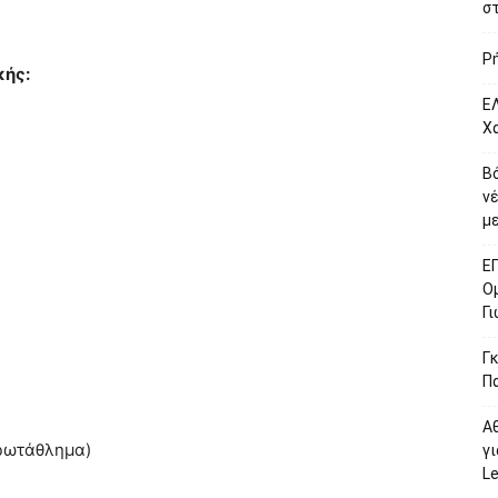
σ
Ρ
κής:
ΕΛ
Χ
Β
ν
με
Ε
Ο
Γ
Γκ
Π
Α
ρωτάθλημα)
γι
L