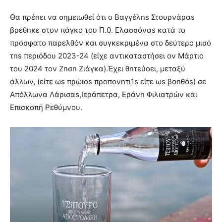
Θα πρέnει να σημειωθεί ότι ο Βαγγέλns Στουρνάραs
βρέθnκε στον πάγκο του Π.0. Ελασσόναs κατά το
πρόσφατο παρελθόν και συγκεκριμένα στο δεύτερο μισό
τns περιόδου 2023-24 (είχε αντικαταστήσει ον Μάρτιο
του 2024 τον Znσn Ζιάγκα).Έχει θnτεύοει, μεταξύ
άλλων, (είτε ωs πρώιοs προπονnτι1s είτε ωs βοnθόs) σε
Απόλλωνα Λάρισαs,Ιεράπετρα, Εράνn Φιλιατρών και
Επισκοπή Ρεθύμνου.