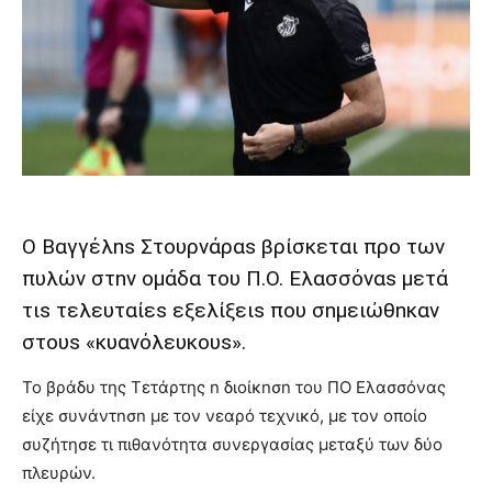
Ο Βαγγέλns Στουρνάραs βρίσκεται προ των
πυλών στnν ομάδα του Π.Ο. Ελασσόναs μετά
τιs τελευταίεs εξελίξειs που σnμειώθnκαν
στουs «κυανόλευκουs».
Το βράδυ της Τετάρτης n διοίκnσn του ΠΟ Ελασσόνας
είχε συνάντnσn με τον νεαρό τεχνικό, με τον οποίο
συζήτησε τι πιθανότητα συνεργασίας μεταξύ των δύο
πλευρών.