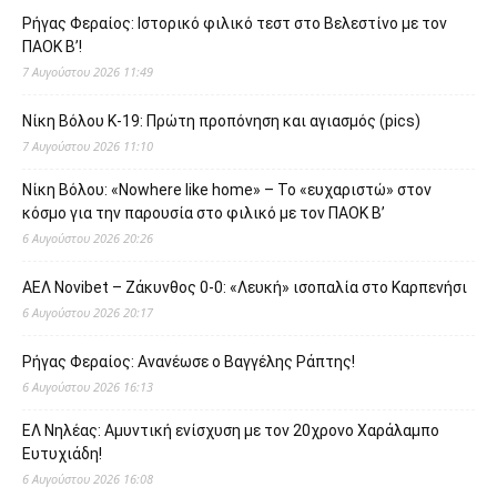
Ρήγας Φεραίος: Ιστορικό φιλικό τεστ στο Βελεστίνο με τον
ΠΑΟΚ Β’!
7 Αυγούστου 2026 11:49
Νίκη Βόλου Κ-19: Πρώτη προπόνηση και αγιασμός (pics)
7 Αυγούστου 2026 11:10
Νίκη Βόλου: «Nowhere like home» – Το «ευχαριστώ» στον
κόσμο για την παρουσία στο φιλικό με τον ΠΑΟΚ Β’
6 Αυγούστου 2026 20:26
ΑΕΛ Novibet – Ζάκυνθος 0-0: «Λευκή» ισοπαλία στο Καρπενήσι
6 Αυγούστου 2026 20:17
Ρήγας Φεραίος: Ανανέωσε ο Βαγγέλης Ράπτης!
6 Αυγούστου 2026 16:13
ΕΛ Νηλέας: Αμυντική ενίσχυση με τον 20χρονο Χαράλαμπο
Ευτυχιάδη!
6 Αυγούστου 2026 16:08