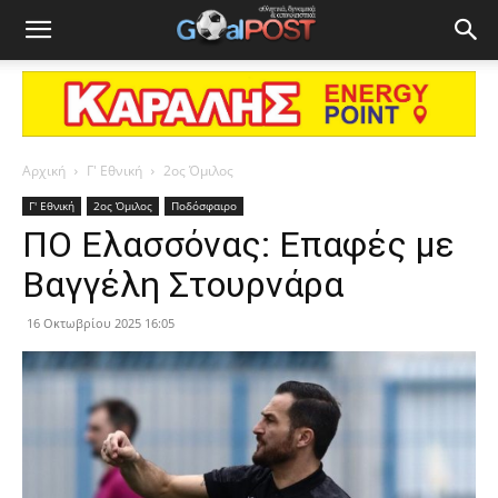
Αρχική
Γ' Εθνική
2ος Όμιλος
Γ' Εθνική
2ος Όμιλος
Ποδόσφαιρο
ΠΟ Ελασσόνας: Επαφές με
Βαγγέλη Στουρνάρα
16 Οκτωβρίου 2025 16:05