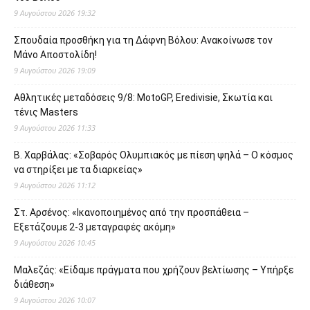
9 Αυγούστου 2026 19:32
Σπουδαία προσθήκη για τη Δάφνη Βόλου: Ανακοίνωσε τον
Μάνο Αποστολίδη!
9 Αυγούστου 2026 19:09
Αθλητικές μεταδόσεις 9/8: MotoGP, Eredivisie, Σκωτία και
τένις Masters
9 Αυγούστου 2026 11:33
Β. Χαρβάλας: «Σοβαρός Ολυμπιακός με πίεση ψηλά – Ο κόσμος
να στηρίξει με τα διαρκείας»
9 Αυγούστου 2026 11:12
Στ. Αρσένος: «Ικανοποιημένος από την προσπάθεια –
Εξετάζουμε 2-3 μεταγραφές ακόμη»
9 Αυγούστου 2026 10:45
Μαλεζάς: «Είδαμε πράγματα που χρήζουν βελτίωσης – Υπήρξε
διάθεση»
9 Αυγούστου 2026 10:07