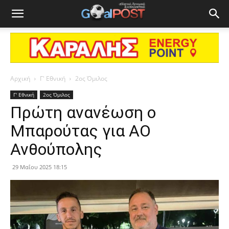
Αρχική
Γ' Εθνική
2ος Όμιλος
Γ' Εθνική
2ος Όμιλος
Πρώτη ανανέωση ο
Μπαρούτας για ΑΟ
Ανθούπολης
29 Μαΐου 2025 18:15