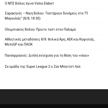
O ΝΠΣ Βόλος έγινε Volos Elabet
Σαρακηνός – Νίκη Βόλου: Τεστάρουν δυνάμεις στο “Π.
Μαγουλάς” (8/8, 18:30)
Ολυμπιακός Βόλου: Πρώτο τεστ στον Παλαμά
Αθλητικές μεταδόσεις 8/8: Φιλικά Άρη, ΑΕΚ και Κηφισιάς,
MotoGP και ΠΑΟΚ
Πανσερραϊκός: Διπλή ενίσχυση για τη θέση του «νέου»
Σε ομάδα της Super League 2 o Ζαν Μπατίστ Λεό