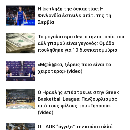
Η έκπληξη της δεκαετίας: Η
Φινλανδία έστειλε σπίτι της τη
Σερβία
Το μεγαλύτερο deal στην ιστορία του
αθλητισμού είναι γεγονός: Ομάδα
πουλήθηκε για 10 δισεκατομμύρια
«Μ@λ@κα, ξέρεις ποιο είναι το
χειρότερο;» (video)
Ο Ηρακλής επέστρεψε στην Greek
Basketball League: Πανζουρλισμός
από τους φίλους του «Γηραιού»
(video)
Ο ΠΑΟΚ “άγγιξε” την κούπα αλλά