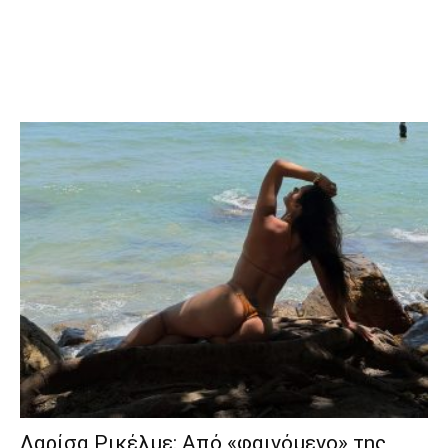
Λαρίσα Ρικέλμε: Από «φαινόμενο» της