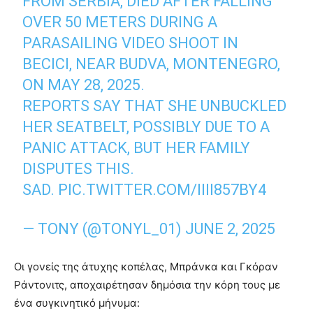
FROM SERBIA, DIED AFTER FALLING
OVER 50 METERS DURING A
PARASAILING VIDEO SHOOT IN
BECICI, NEAR BUDVA, MONTENEGRO,
ON MAY 28, 2025.
REPORTS SAY THAT SHE UNBUCKLED
HER SEATBELT, POSSIBLY DUE TO A
PANIC ATTACK, BUT HER FAMILY
DISPUTES THIS.
SAD.
PIC.TWITTER.COM/IIII857BY4
— TONY (@TONYL_01)
JUNE 2, 2025
Οι γονείς της άτυχης κοπέλας, Μπράνκα και Γκόραν
Ράντονιτς, αποχαιρέτησαν δημόσια την κόρη τους με
ένα συγκινητικό μήνυμα: