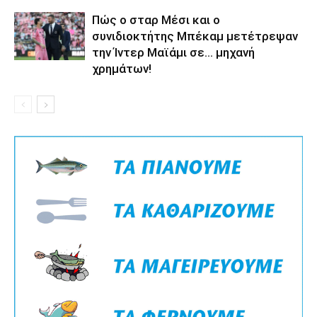
Πώς ο σταρ Μέσι και ο
συνιδιοκτήτης Μπέκαμ μετέτρεψαν
την Ίντερ Μαϊάμι σε… μηχανή
χρημάτων!