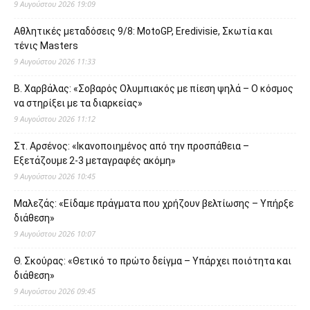
9 Αυγούστου 2026 19:09
Αθλητικές μεταδόσεις 9/8: MotoGP, Eredivisie, Σκωτία και
τένις Masters
9 Αυγούστου 2026 11:33
Β. Χαρβάλας: «Σοβαρός Ολυμπιακός με πίεση ψηλά – Ο κόσμος
να στηρίξει με τα διαρκείας»
9 Αυγούστου 2026 11:12
Στ. Αρσένος: «Ικανοποιημένος από την προσπάθεια –
Εξετάζουμε 2-3 μεταγραφές ακόμη»
9 Αυγούστου 2026 10:45
Μαλεζάς: «Είδαμε πράγματα που χρήζουν βελτίωσης – Υπήρξε
διάθεση»
9 Αυγούστου 2026 10:07
Θ. Σκούρας: «Θετικό το πρώτο δείγμα – Υπάρχει ποιότητα και
διάθεση»
9 Αυγούστου 2026 09:45