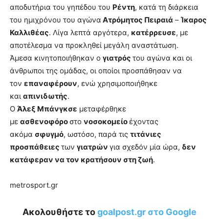
αποδυτήρια του γηπέδου του
Ρέντη
, κατά τη διάρκεια
του ημιχρόνου του αγώνα
Ατρόμητος Πειραιά
–
Ίκαρος
Καλλιθέας
. Λίγα λεπτά αργότερα,
κατέρρευσε
, με
αποτέλεσμα να προκληθεί μεγάλη αναστάτωση.
Άμεσα κινητοποιήθηκαν ο
γιατρός
του αγώνα και οι
άνθρωποι της ομάδας, οι οποίοι προσπάθησαν να
τον
επαναφέρουν
, ενώ χρησιμοποιήθηκε
και
απινιδωτής
.
Ο
Άλεξ Μπάνγκσε
μεταφέρθηκε
με
ασθενοφόρο
στο
νοσοκομείο
έχοντας
ακόμα
σφυγμό
, ωστόσο, παρά τις
τιτάνιες
προσπάθειες
των
γιατρών
για σχεδόν μία ώρα,
δεν
κατάφεραν να τον κρατήσουν στη ζωή
.
metrosport.gr
Ακολουθήστε το
goalpost.gr στο Google