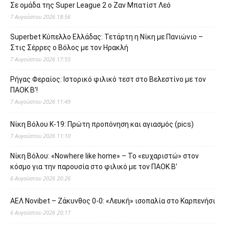
Σε ομάδα της Super League 2 o Ζαν Μπατίστ Λεό
7 Αυγούστου 2026 18:56
Superbet Κύπελλο Ελλάδας: Τετάρτη η Νίκη με Πανιώνιο –
Στις Σέρρες ο Βόλος με τον Ηρακλή
7 Αυγούστου 2026 17:55
Ρήγας Φεραίος: Ιστορικό φιλικό τεστ στο Βελεστίνο με τον
ΠΑΟΚ Β’!
7 Αυγούστου 2026 11:49
Νίκη Βόλου Κ-19: Πρώτη προπόνηση και αγιασμός (pics)
7 Αυγούστου 2026 11:10
Νίκη Βόλου: «Nowhere like home» – Το «ευχαριστώ» στον
κόσμο για την παρουσία στο φιλικό με τον ΠΑΟΚ Β’
6 Αυγούστου 2026 20:26
ΑΕΛ Novibet – Ζάκυνθος 0-0: «Λευκή» ισοπαλία στο Καρπενήσι
6 Αυγούστου 2026 20:17