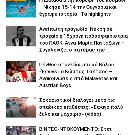
Η Ελλάδα στην κορυφή του κόσμου!
– Νίκησε 15-14 την Ουγγαρία και
έγραψε ιστορία | Τα highlights
Ανείπωτη τραγωδία: Νεκρή σε
τροχαίο η 15χρονη ποδοσφαιρίστρια
του ΠΑΟΚ, Άννα-Μαρία Πανταζώνη –
Συγκλονίζει ο πατέρας της
Πένθος στον Ολυμπιακό Βόλου:
«Έφυγε» ο Κώστας Τσέτσος –
Ανακοινώσεις από Malavetas και
Austrian Boys
Σοκαριστικοί διάλογοι μετά τις
οπαδικές επιθέσεις: «Έφαγα πολύ
ξύλο και μαχαιριά» (video)
ΒΙΝΤΕΟ-ΝΤΟΚΟΥΜΕΝΤΟ: Έτσι