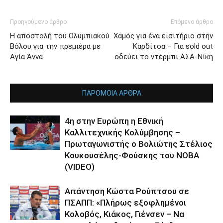
Προηγούμενο άρθρο
Επόμενο άρθρο
Η αποστολή του Ολυμπιακού
Χαμός για ένα εισιτήριο στην
Βόλου για την πρεμιέρα με
Καρδίτσα – Για sold out
Αγία Άννα
οδεύει το ντέρμπι ΑΣΑ-Νίκη
ΠΑΡΟΜΟΙΑ ΑΡΘΡΑ
4η στην Ευρώπη η Εθνική
Καλλιτεχνικής Κολύμβησης –
Πρωταγωνιστής ο Βολιώτης Στέλιος
Κουκουσέλης-Φούσκης του ΝΟΒΑ
(VIDEO)
Απάντηση Κώστα Ρούπτσου σε
ΠΣΑΠΠ: «Πλήρως εξοφλημένοι
Κολοβός, Κιάκος, Γιένσεν – Να