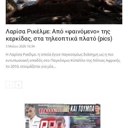
Λαρίσα Ρικέλμε: Από «φαινόμενο» της
κερκίδας, στα τηλεοπτικά πλατό (pics)
3 Μαΐου 2026 16:34
Η Λαρίσα Ρικέλμε, η οποία έγινε παγκοσμίως διάσημη ως η πιο
εντυπωσιακή οπαδός στο Παγκόσμιο Κύπελλο της Νότιας Αφρικής
το 2010, ετοιμάζεται για μία...