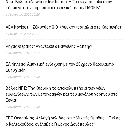
Νίκη Βόλου: «Nowhere like home» – Το «ευχαριστώ» στον
κόσμο για την παρουσία στο φιλικό με τον ΠΑΟΚ Β’
6 Αυγούστου 2026 20:26
ΑΕΛ Novibet – Ζάκυνθος 0-0: «Λευκή» ισοπαλία στο Καρπενήσι
6 Αυγούστου 2026 20:17
Ρήγας Φεραίος: Ανανέωσε ο Βαγγέλης Ράπτης!
6 Αυγούστου 2026 16:13
ΕΛ Νηλέας: Αμυντική ενίσχυση με τον 20χρονο Χαράλαμπο
Ευτυχιάδη!
6 Αυγούστου 2026 16:08
Βόλος ΝΠΣ: Την Κυριακή τα αποκαλυπτήρια των νέων
εμφανίσεων, των μεταγραφών και του μεγάλου χορηγού στο
Ξενία!
6 Αυγούστου 2026 12:08
ΕΠΣ Θεσσαλίας: Αλλαγή σελίδας στις Μικτές Ομάδες – Τέλος
ο Καλιακούδας, ανέλαβε ο Γιώργος Δανόπουλος!