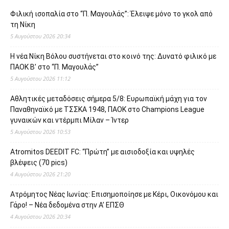
Φιλική ισοπαλία στο “Π. Μαγουλάς”: Έλειψε μόνο το γκολ από
τη Νίκη
5 Αυγούστου 2026 20:34
Η νέα Νίκη Βόλου συστήνεται στο κοινό της: Δυνατό φιλικό με
ΠΑΟΚ Β’ στο “Π. Μαγουλάς”
5 Αυγούστου 2026 11:12
Αθλητικές μεταδόσεις σήμερα 5/8: Ευρωπαϊκή μάχη για τον
Παναθηναϊκό με ΤΣΣΚΑ 1948, ΠΑΟΚ στο Champions League
γυναικών και ντέρμπι Μίλαν – Ίντερ
5 Αυγούστου 2026 10:53
Atromitos DEEDIT FC: “Πρώτη” με αισιοδοξία και υψηλές
βλέψεις (70 pics)
4 Αυγούστου 2026 21:20
Ατρόμητος Νέας Ιωνίας: Επισημοποίησε με Κέρι, Οικονόμου και
Γάρο! – Νέα δεδομένα στην Α’ ΕΠΣΘ
4 Αυγούστου 2026 20:34