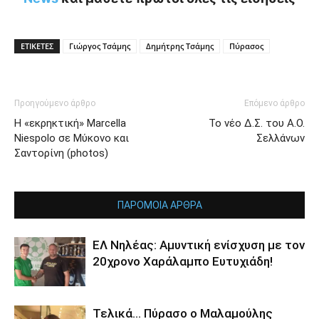
ΕΤΙΚΕΤΕΣ
Γιώργος Τσάμης
Δημήτρης Τσάμης
Πύρασος
Προηγούμενο άρθρο
Επόμενο άρθρο
Η «εκρηκτική» Marcella
Το νέο Δ.Σ. του Α.Ο.
Niespolo σε Μύκονο και
Σελλάνων
Σαντορίνη (photos)
ΠΑΡΟΜΟΙΑ ΑΡΘΡΑ
ΕΛ Νηλέας: Αμυντική ενίσχυση με τον
20χρονο Χαράλαμπο Ευτυχιάδη!
Τελικά… Πύρασο ο Μαλαμούλης