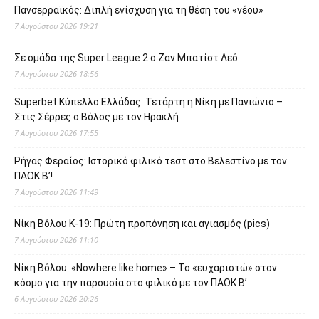
Πανσερραϊκός: Διπλή ενίσχυση για τη θέση του «νέου»
7 Αυγούστου 2026 19:21
Σε ομάδα της Super League 2 o Ζαν Μπατίστ Λεό
7 Αυγούστου 2026 18:56
Superbet Κύπελλο Ελλάδας: Τετάρτη η Νίκη με Πανιώνιο –
Στις Σέρρες ο Βόλος με τον Ηρακλή
7 Αυγούστου 2026 17:55
Ρήγας Φεραίος: Ιστορικό φιλικό τεστ στο Βελεστίνο με τον
ΠΑΟΚ Β’!
7 Αυγούστου 2026 11:49
Νίκη Βόλου Κ-19: Πρώτη προπόνηση και αγιασμός (pics)
7 Αυγούστου 2026 11:10
Νίκη Βόλου: «Nowhere like home» – Το «ευχαριστώ» στον
κόσμο για την παρουσία στο φιλικό με τον ΠΑΟΚ Β’
6 Αυγούστου 2026 20:26