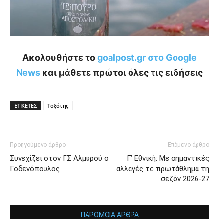
Ακολουθήστε το
goalpost.gr στο Google
News
και μάθετε πρώτοι όλες τις ειδήσεις
ΕΤΙΚΕΤΕΣ
Τοξότης
Προηγούμενο άρθρο
Επόμενο άρθρο
Συνεχίζει στον ΓΣ Αλμυρού ο
Γ’ Εθνική: Με σημαντικές
Γοδενόπουλος
αλλαγές το πρωτάθλημα τη
σεζόν 2026-27
ΠΑΡΟΜΟΙΑ ΑΡΘΡΑ