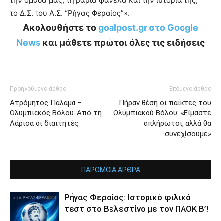
την ομάδα μας, τη βαριά φανέλα και την ιστορία της,
το Δ.Σ. του Α.Σ. “Ρήγας Φεραίος”».
Ακολουθήστε το
goalpost.gr στο Google
News
και μάθετε πρώτοι όλες τις ειδήσεις
Προηγούμενο άρθρο
Επόμενο άρθρο
Ατρόμητος Παλαμά –
Πήραν θέση οι παίκτες του
Ολυμπιακός Βόλου: Από τη
Ολυμπιακού Βόλου: «Είμαστε
Λάρισα οι διαιτητές
απλήρωτοι, αλλά θα
συνεχίσουμε»
ΠΑΡΟΜΟΙΑ ΑΡΘΡΑ
Ρήγας Φεραίος: Ιστορικό φιλικό
τεστ στο Βελεστίνο με τον ΠΑΟΚ Β’!