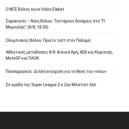
O ΝΠΣ Βόλος έγινε Volos Elabet
Σαρακηνός – Νίκη Βόλου: Τεστάρουν δυνάμεις στο “Π.
Μαγουλάς” (8/8, 18:30)
Ολυμπιακός Βόλου: Πρώτο τεστ στον Παλαμά
Αθλητικές μεταδόσεις 8/8: Φιλικά Άρη, ΑΕΚ και Κηφισιάς,
MotoGP και ΠΑΟΚ
Πανσερραϊκός: Διπλή ενίσχυση για τη θέση του «νέου»
Σε ομάδα της Super League 2 o Ζαν Μπατίστ Λεό