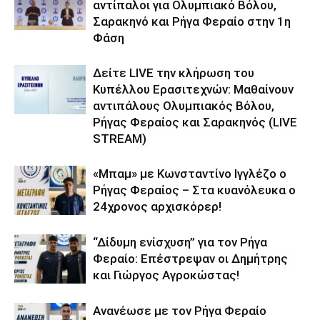
αντίπαλοι για Ολυμπιακό Βόλου,
Σαρακηνό και Ρήγα Φεραίο στην 1η
Φάση
Δείτε LIVE την κλήρωση του
Κυπέλλου Ερασιτεχνών: Μαθαίνουν
αντιπάλους Ολυμπιακός Βόλου,
Ρήγας Φεραίος και Σαρακηνός (LIVE
STREAM)
«Μπαμ» με Κωνσταντίνο Ιγγλέζο ο
Ρήγας Φεραίος – Στα κυανόλευκα ο
24χρονος αρχισκόρερ!
“Δίδυμη ενίσχυση” για τον Ρήγα
Φεραίο: Επέστρεψαν οι Δημήτρης
και Γιώργος Αγροκώστας!
Ανανέωσε με τον Ρήγα Φεραίο