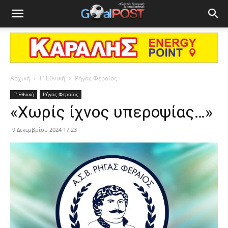
Αρχική
Γ' Εθνική
Ρήγας Φεραίος
Γ' Εθνική
Ρήγας Φεραίος
«Χωρίς ίχνος υπεροψίας…»
9 Δεκεμβρίου 2024 17:23